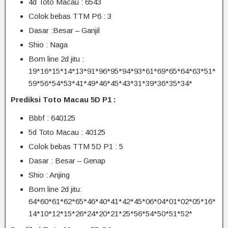
4d Toto Macau : 6543
Colok bebas TTM P6 : 3
Dasar :Besar – Ganjil
Shio : Naga
Bom line 2d jitu :
19*16*15*14*13*91*96*95*94*93*61*69*65*64*63*51*
59*56*54*53*41*49*46*45*43*31*39*36*35*34*
Prediksi Toto Macau 5D P1 :
Bbbf : 640125
5d Toto Macau : 40125
Colok bebas TTM 5D P1 : 5
Dasar : Besar – Genap
Shio : Anjing
Bom line 2d jitu:
64*60*61*62*65*46*40*41*42*45*06*04*01*02*05*16*
14*10*12*15*26*24*20*21*25*56*54*50*51*52*