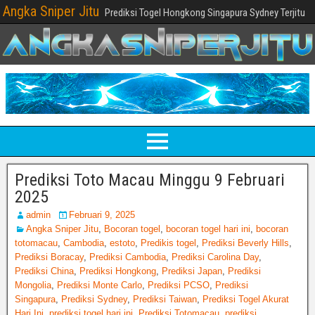
Angka Sniper Jitu
Prediksi Togel Hongkong Singapura Sydney Terjitu
Prediksi Toto Macau Minggu 9 Februari
2025
admin
Februari 9, 2025
Angka Sniper Jitu
,
Bocoran togel
,
bocoran togel hari ini
,
bocoran
totomacau
,
Cambodia
,
estoto
,
Predikis togel
,
Prediksi Beverly Hills
,
Prediksi Boracay
,
Prediksi Cambodia
,
Prediksi Carolina Day
,
Prediksi China
,
Prediksi Hongkong
,
Prediksi Japan
,
Prediksi
Mongolia
,
Prediksi Monte Carlo
,
Prediksi PCSO
,
Prediksi
Singapura
,
Prediksi Sydney
,
Prediksi Taiwan
,
Prediksi Togel Akurat
Hari Ini
,
prediksi togel hari ini
,
Prediksi Totomacau
,
prediksi