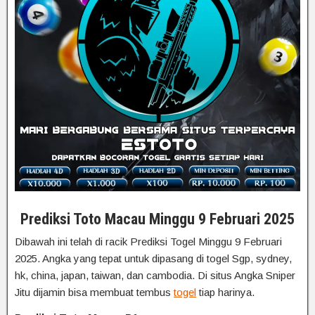
Prediksi Toto Macau Minggu 9 Februari 2025
Dibawah ini telah di racik Prediksi Togel Minggu 9 Februari
2025. Angka yang tepat untuk dipasang di togel Sgp, sydney,
hk, china, japan, taiwan, dan cambodia. Di situs Angka Sniper
Jitu dijamin bisa membuat tembus
togel
tiap harinya.