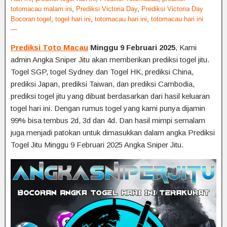
totomacau malam ini
,
Prediksi Victoria Day
,
Prediksi Victoria Day
Bocoran togel
,
togel hari ini
,
totomacau hari ini
,
totomacau hari ini
—
Prediksi Toto Macau
Minggu 9 Februari 2025
, Kami
admin Angka Sniper Jitu akan memberikan prediksi togel jitu.
Togel SGP, togel Sydney dan Togel HK, prediksi China,
prediksi Japan, prediksi Taiwan, dan prediksi Cambodia,
prediksi togel jitu yang dibuat berdasarkan dari hasil keluaran
togel hari ini. Dengan rumus togel yang kami punya dijamin
99% bisa tembus 2d, 3d dan 4d. Dan hasil mimpi semalam
juga menjadi patokan untuk dimasukkan dalam angka Prediksi
Togel Jitu Minggu 9 Februari 2025 Angka Sniper Jitu.