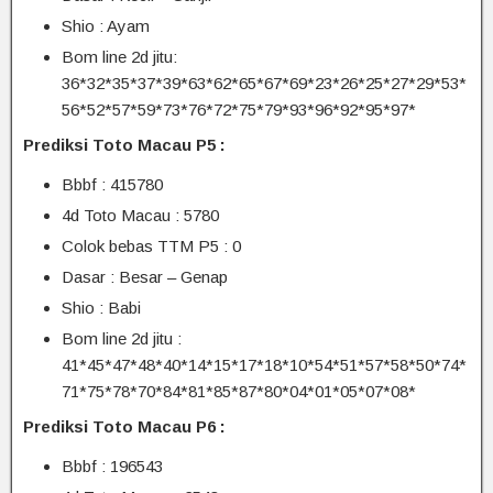
Shio : Ayam
Bom line 2d jitu:
36*32*35*37*39*63*62*65*67*69*23*26*25*27*29*53*
56*52*57*59*73*76*72*75*79*93*96*92*95*97*
Prediksi Toto Macau P5 :
Bbbf : 415780
4d Toto Macau : 5780
Colok bebas TTM P5 : 0
Dasar : Besar – Genap
Shio : Babi
Bom line 2d jitu :
41*45*47*48*40*14*15*17*18*10*54*51*57*58*50*74*
71*75*78*70*84*81*85*87*80*04*01*05*07*08*
Prediksi Toto Macau P6 :
Bbbf : 196543