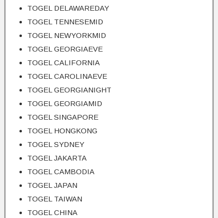
TOGEL DELAWAREDAY
TOGEL TENNESEMID
TOGEL NEWYORKMID
TOGEL GEORGIAEVE
TOGEL CALIFORNIA
TOGEL CAROLINAEVE
TOGEL GEORGIANIGHT
TOGEL GEORGIAMID
TOGEL SINGAPORE
TOGEL HONGKONG
TOGEL SYDNEY
TOGEL JAKARTA
TOGEL CAMBODIA
TOGEL JAPAN
TOGEL TAIWAN
TOGEL CHINA