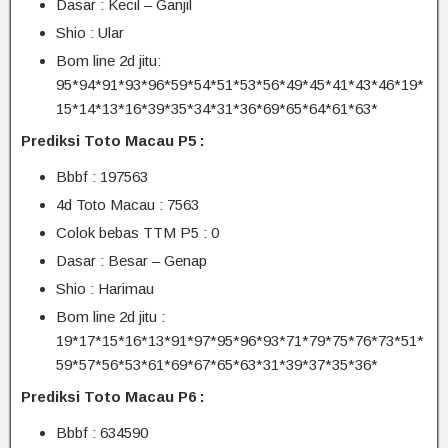
Dasar : Kecil – Ganjil
Shio : Ular
Bom line 2d jitu:
95*94*91*93*96*59*54*51*53*56*49*45*41*43*46*19*
15*14*13*16*39*35*34*31*36*69*65*64*61*63*
Prediksi Toto Macau P5 :
Bbbf :
197563
4d Toto Macau :
7563
Colok bebas TTM P5 : 0
Dasar : Besar – Genap
Shio : Harimau
Bom line 2d jitu :
19*17*15*16*13*91*97*95*96*93*71*79*75*76*73*51*
59*57*56*53*61*69*67*65*63*31*39*37*35*36*
Prediksi Toto Macau P6 :
Bbbf :
634590