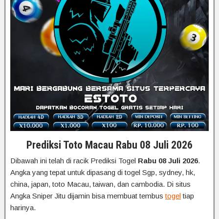
Prediksi Toto Macau Rabu 08 Juli 2026
Dibawah ini telah di racik Prediksi Togel
Rabu 08 Juli 2026
.
Angka yang tepat untuk dipasang di togel Sgp, sydney, hk,
china, japan, toto Macau, taiwan, dan cambodia. Di situs
Angka Sniper Jitu dijamin bisa membuat tembus
togel
tiap
harinya.