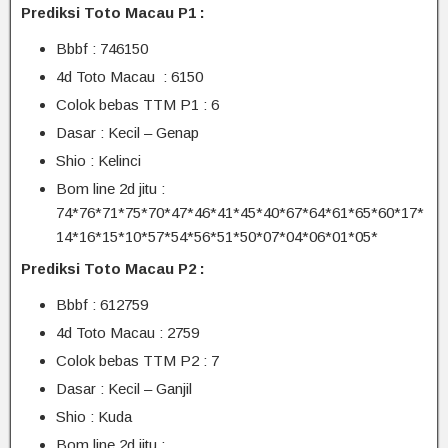
Prediksi Toto Macau P1 :
Bbbf :
746150
4d Toto Macau :
6150
Colok bebas TTM P1 : 6
Dasar : Kecil – Genap
Shio : Kelinci
Bom line 2d jitu :
74*76*71*75*70*47*46*41*45*40*67*64*61*65*60*17*
14*16*15*10*57*54*56*51*50*07*04*06*01*05*
Prediksi Toto Macau P2 :
Bbbf :
612759
4d Toto Macau :
2759
Colok bebas TTM P2 : 7
Dasar : Kecil – Ganjil
Shio : Kuda
Bom line 2d jitu :