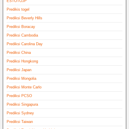
ESTOTOJP
Predikis togel
Prediksi Beverly Hills
Prediksi Boracay
Prediksi Cambodia
Prediksi Carolina Day
Prediksi China
Prediksi Hongkong
Prediksi Japan
Prediksi Mongolia
Prediksi Monte Carlo
Prediksi PCSO
Prediksi Singapura
Prediksi Sydney
Prediksi Taiwan