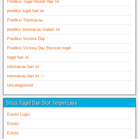
Prediksi Togel Akurat Hari Ini
prediksi togel hari ini
Prediksi Totomacau
prediksi totomacau malam ini
Prediksi Victoria Day
Prediksi Victoria Day Bocoran togel
togel hari ini
totomacau hari ini
totomacau hari ini —
Uncategorized
Situs Togel Dan Slot Terpercaya
Estoto Login
Estoto
Estoto