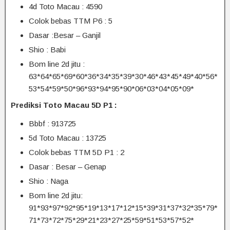
4d Toto Macau :
4590
Colok bebas TTM P6 : 5
Dasar :Besar – Ganjil
Shio : Babi
Bom line 2d jitu :
63*64*65*69*60*36*34*35*39*30*46*43*45*49*40*56*
53*54*59*50*96*93*94*95*90*06*03*04*05*09*
Prediksi Toto Macau 5D P1 :
Bbbf : 913725
5d Toto Macau : 13725
Colok bebas TTM 5D P1 : 2
Dasar : Besar – Genap
Shio : Naga
Bom line 2d jitu:
91*93*97*92*95*19*13*17*12*15*39*31*37*32*35*79*
71*73*72*75*29*21*23*27*25*59*51*53*57*52*