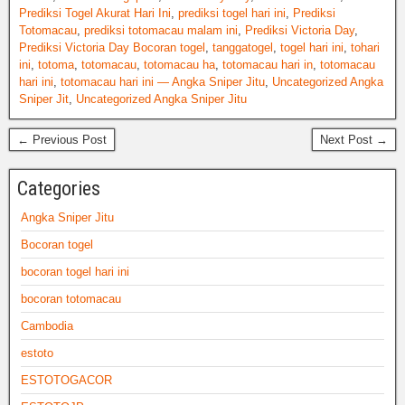
Prediksi Togel Akurat Hari Ini
,
prediksi togel hari ini
,
Prediksi
Totomacau
,
prediksi totomacau malam ini
,
Prediksi Victoria Day
,
Prediksi Victoria Day Bocoran togel
,
tanggatogel
,
togel hari ini
,
tohari
ini
,
totoma
,
totomacau
,
totomacau ha
,
totomacau hari in
,
totomacau
hari ini
,
totomacau hari ini — Angka Sniper Jitu
,
Uncategorized Angka
Sniper Jit
,
Uncategorized Angka Sniper Jitu
← Previous Post
Next Post →
Categories
Angka Sniper Jitu
Bocoran togel
bocoran togel hari ini
bocoran totomacau
Cambodia
estoto
ESTOTOGACOR