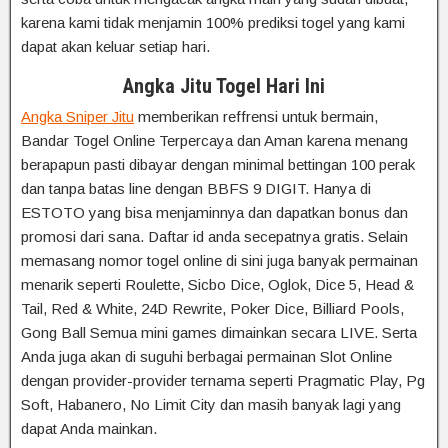
karena kami tidak menjamin 100% prediksi togel yang kami
dapat akan keluar setiap hari.
Angka Jitu Togel Hari Ini
Angka Sniper Jitu
memberikan reffrensi untuk bermain,
Bandar Togel Online Terpercaya dan Aman karena menang
berapapun pasti dibayar dengan minimal bettingan 100 perak
dan tanpa batas line dengan BBFS 9 DIGIT. Hanya di
ESTOTO yang bisa menjaminnya dan dapatkan bonus dan
promosi dari sana. Daftar id anda secepatnya gratis. Selain
memasang nomor togel online di sini juga banyak permainan
menarik seperti Roulette, Sicbo Dice, Oglok, Dice 5, Head &
Tail, Red & White, 24D Rewrite, Poker Dice, Billiard Pools,
Gong Ball Semua mini games dimainkan secara LIVE. Serta
Anda juga akan di suguhi berbagai permainan Slot Online
dengan provider-provider ternama seperti Pragmatic Play, Pg
Soft, Habanero, No Limit City dan masih banyak lagi yang
dapat Anda mainkan.