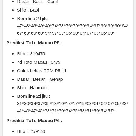
Dasar : Kecil – Ganjil
Shio : Babi
Bom line 2d jitu:
47*43*46*49*40*74*73*76*79*70*34*37*36*39*30*64*
67*63*69*60*94*97*93*96*90*04*07*03*06*09*
Prediksi Toto Macau P5 :
Bbbf : 3
10475
4d Toto Macau :
0475
Colok bebas TTM P5 : 1
Dasar : Besar – Genap
Shio : Harimau
Bom line 2d jitu :
31*30*34*37*35*13*10*14*17*15*03*01*04*07*05*43*
41*40*47*45*73*71*70*74*75*53*51*50*54*57*
Prediksi Toto Macau P6 :
Bbbf :
259146