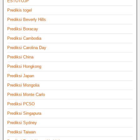
ESTOTOJP
Predikis togel
Prediksi Beverly Hills
Prediksi Boracay
Prediksi Cambodia
Prediksi Carolina Day
Prediksi China
Prediksi Hongkong
Prediksi Japan
Prediksi Mongolia
Prediksi Monte Carlo
Prediksi PCSO
Prediksi Singapura
Prediksi Sydney
Prediksi Taiwan