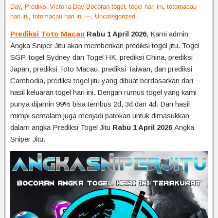
Day
,
Prediksi Victoria Day Bocoran togel
,
togel hari ini
,
totomacau
hari ini
,
totomacau hari ini —
,
Uncategorized
Prediksi Toto Macau
Rabu 1 April
2026
, Kami admin
Angka Sniper Jitu akan memberikan prediksi togel jitu. Togel
SGP, togel Sydney dan Togel HK, prediksi China, prediksi
Japan, prediksi Toto Macau, prediksi Taiwan, dan prediksi
Cambodia, prediksi togel jitu yang dibuat berdasarkan dari
hasil keluaran togel hari ini. Dengan rumus togel yang kami
punya dijamin 99% bisa tembus 2d, 3d dan 4d. Dan hasil
mimpi semalam juga menjadi patokan untuk dimasukkan
dalam angka Prediksi Togel Jitu
Rabu 1 April
2026
Angka
Sniper Jitu.