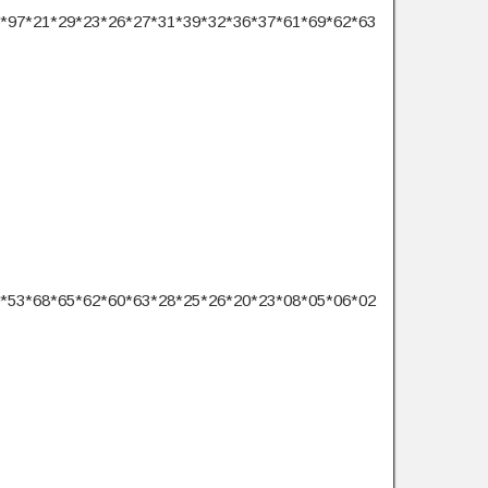
*97*21*29*23*26*27*31*39*32*36*37*61*69*62*63
*53*68*65*62*60*63*28*25*26*20*23*08*05*06*02