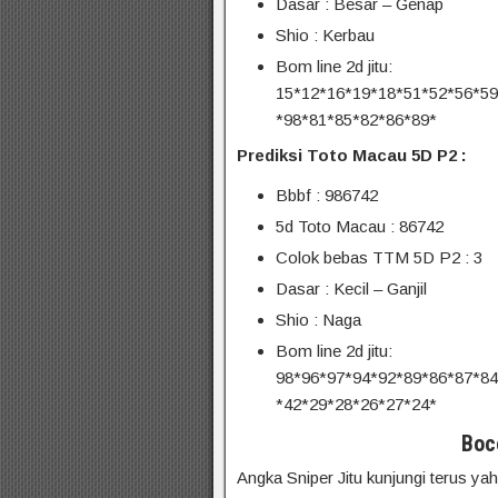
Dasar : Besar – Genap
Shio : Kerbau
Bom line 2d jitu:
15*12*16*19*18*51*52*56*59
*98*81*85*82*86*89*
Prediksi Toto Macau 5D P2 :
Bbbf : 986742
5d Toto Macau : 86742
Colok bebas TTM 5D P2 : 3
Dasar : Kecil – Ganjil
Shio : Naga
Bom line 2d jitu:
98*96*97*94*92*89*86*87*84
*42*29*28*26*27*24*
Boc
Angka Sniper Jitu kunjungi terus 