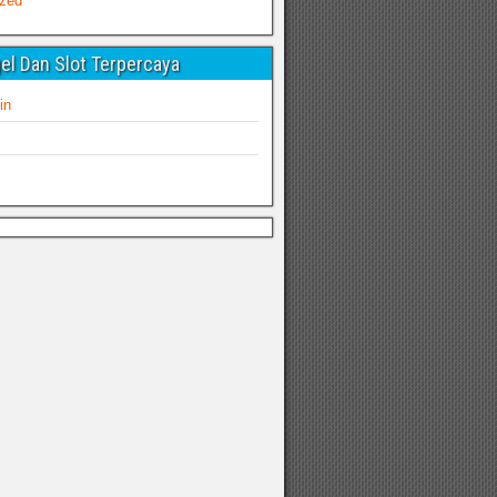
ized
el Dan Slot Terpercaya
in