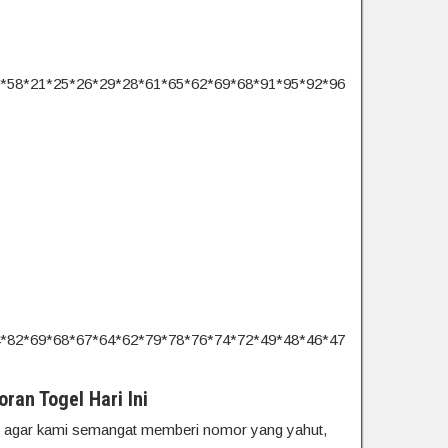
*58*21*25*26*29*28*61*65*62*69*68*91*95*92*96
*82*69*68*67*64*62*79*78*76*74*72*49*48*46*47
oran Togel Hari Ini
yah agar kami semangat memberi nomor yang yahut,