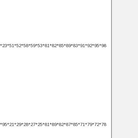
*23*51*52*58*59*53*81*82*85*89*83*91*92*95*98
*95*21*29*28*27*25*81*89*82*87*85*71*79*72*78