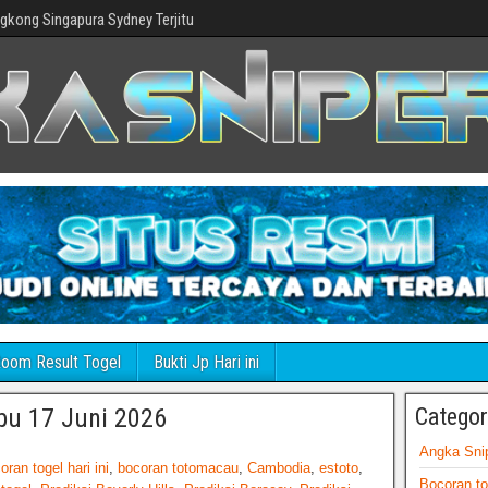
gkong Singapura Sydney Terjitu
oom Result Togel
Bukti Jp Hari ini
bu 17 Juni 2026
Categor
Angka Snip
oran togel hari ini
,
bocoran totomacau
,
Cambodia
,
estoto
,
Bocoran to