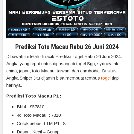
Prediksi Toto Macau Rabu 26 Juni 2024
Dibawah ini telah di racik Prediksi Togel Rabu 26 Juni 2024.
Angka yang tepat untuk dipasang di togel Sgp, sydney, hk,
china, japan, toto Macau, taiwan, dan cambodia. Di situs
Angka Sniper Jitu dijamin bisa membuat tembus
togel
tiap
harinya.
Prediksi Toto Macau P1 :
Bbbf : 957810
4d Toto Macau : 7810
Colok bebas TTM P1 : 8
Dasar : Kecil – Genap