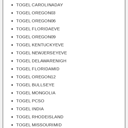
TOGEL CAROLINADAY
TOGEL OREGON03
TOGEL OREGON06
TOGEL FLORIDAEVE
TOGEL OREGON09
TOGEL KENTUCKYEVE
TOGEL NEWJERSEYEVE
TOGEL DELAWARENIGH
TOGEL FLORIDAMID
TOGEL OREGON12
TOGEL BULLSEYE
TOGEL MONGOLIA
TOGEL PCSO
TOGEL INDIA
TOGEL RHODEISLAND
TOGEL MISSOURIMID