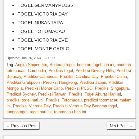
TOGEL GERMANYPLUS5
TOGEL VICTORIA DAY
TOGEL NUSANTARA
TOGEL TOTOMACAU
TOGEL VICTORIA EVE
TOGEL MONTE CARLO
Updated: Juni 26, 2024 — 00:17
Tag:
Angka Sniper Jitu
,
Bocoran togel
,
bocoran togel hari ini
,
bocoran
totomacau
,
Cambodia
,
Predikis togel
,
Prediksi Beverly Hills
,
Prediksi
Boracay
,
Prediksi Cambodia
,
Prediksi Carolina Day
,
Prediksi China
,
Prediksi Grabpools
,
Prediksi Hongkong
,
Prediksi Japan
,
Prediksi
Mongolia
,
Prediksi Monte Carlo
,
Prediksi PCSO
,
Prediksi Singapura
,
Prediksi Sydney
,
Prediksi Taiwan
,
Prediksi Togel Akurat Hari Ini
,
prediksi togel hari ini
,
Prediksi Totomacau
,
prediksi totomacau malam
ini
,
Prediksi Victoria Day
,
Prediksi Victoria Day Bocoran togel
,
tanggatogel
,
togel hari ini
,
totomacau hari ini
← Previous Post
Next Post →