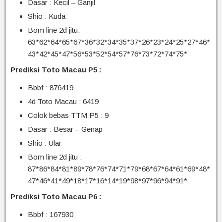
Dasar : Kecil – Ganjil
Shio : Kuda
Bom line 2d jitu:
63*62*64*65*67*36*32*34*35*37*26*23*24*25*27*46*
43*42*45*47*56*53*52*54*57*76*73*72*74*75*
Prediksi Toto Macau P5 :
Bbbf :
876419
4d Toto Macau :
6419
Colok bebas TTM P5 : 9
Dasar : Besar – Genap
Shio : Ular
Bom line 2d jitu :
87*86*84*81*89*78*76*74*71*79*68*67*64*61*69*48*
47*46*41*49*18*17*16*14*19*98*97*96*94*91*
Prediksi Toto Macau P6 :
Bbbf :
167930