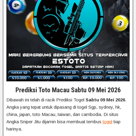
Prediksi Toto Macau Sabtu 09 Mei 2026
Dibawah ini telah di racik Prediksi Togel
Sabtu 09 Mei 2026
.
Angka yang tepat untuk dipasang di togel Sgp, sydney, hk,
china, japan, toto Macau, taiwan, dan cambodia. Di situs
Angka Sniper Jitu dijamin bisa membuat tembus
togel
tiap
harinya.