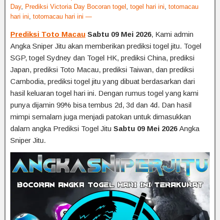
Day
,
Prediksi Victoria Day Bocoran togel
,
togel hari ini
,
totomacau
hari ini
,
totomacau hari ini —
Prediksi Toto Macau
Sabtu 09 Mei 2026
, Kami admin
Angka Sniper Jitu akan memberikan prediksi togel jitu. Togel
SGP, togel Sydney dan Togel HK, prediksi China, prediksi
Japan, prediksi Toto Macau, prediksi Taiwan, dan prediksi
Cambodia, prediksi togel jitu yang dibuat berdasarkan dari
hasil keluaran togel hari ini. Dengan rumus togel yang kami
punya dijamin 99% bisa tembus 2d, 3d dan 4d. Dan hasil
mimpi semalam juga menjadi patokan untuk dimasukkan
dalam angka Prediksi Togel Jitu
Sabtu 09 Mei 2026
Angka
Sniper Jitu.