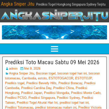
Angka Sniper Jitu
Prediksi Togel Hongkong Singapura Sydney Terjitu
Prediksi Toto Macau Sabtu 09 Mei 2026
admin
Mei 9, 2026
Angka Sniper Jitu
,
Bocoran togel
,
bocoran togel hari ini
,
bocoran
totomacau
,
Cambodia
,
estoto
,
ESTOTOGACOR
,
ESTOTOJP
,
Predikis togel
,
Prediksi Beverly Hills
,
Prediksi Boracay
,
Prediksi
Cambodia
,
Prediksi Carolina Day
,
Prediksi China
,
Prediksi
Hongkong
,
Prediksi Japan
,
Prediksi Mongolia
,
Prediksi Monte Carlo
,
Prediksi PCSO
,
Prediksi Singapura
,
Prediksi Sydney
,
Prediksi
Taiwan
,
Prediksi Togel Akurat Hari Ini
,
prediksi togel hari ini
,
Prediksi Totomacau
,
prediksi totomacau malam ini
,
Prediksi Victoria