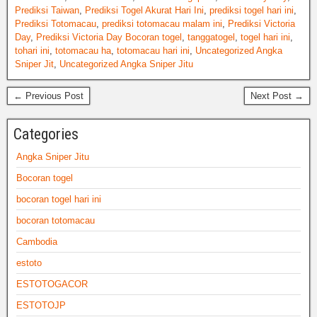
Prediksi Taiwan
,
Prediksi Togel Akurat Hari Ini
,
prediksi togel hari ini
,
Prediksi Totomacau
,
prediksi totomacau malam ini
,
Prediksi Victoria
Day
,
Prediksi Victoria Day Bocoran togel
,
tanggatogel
,
togel hari ini
,
tohari ini
,
totomacau ha
,
totomacau hari ini
,
Uncategorized Angka
Sniper Jit
,
Uncategorized Angka Sniper Jitu
← Previous Post
Next Post →
Categories
Angka Sniper Jitu
Bocoran togel
bocoran togel hari ini
bocoran totomacau
Cambodia
estoto
ESTOTOGACOR
ESTOTOJP