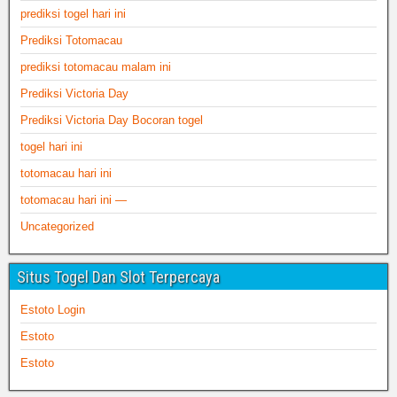
prediksi togel hari ini
Prediksi Totomacau
prediksi totomacau malam ini
Prediksi Victoria Day
Prediksi Victoria Day Bocoran togel
togel hari ini
totomacau hari ini
totomacau hari ini —
Uncategorized
Situs Togel Dan Slot Terpercaya
Estoto Login
Estoto
Estoto