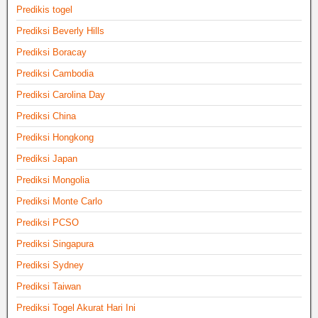
Predikis togel
Prediksi Beverly Hills
Prediksi Boracay
Prediksi Cambodia
Prediksi Carolina Day
Prediksi China
Prediksi Hongkong
Prediksi Japan
Prediksi Mongolia
Prediksi Monte Carlo
Prediksi PCSO
Prediksi Singapura
Prediksi Sydney
Prediksi Taiwan
Prediksi Togel Akurat Hari Ini