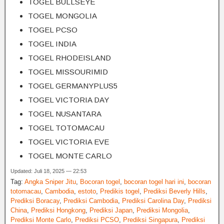
TOGEL BULLSEYE
TOGEL MONGOLIA
TOGEL PCSO
TOGEL INDIA
TOGEL RHODEISLAND
TOGEL MISSOURIMID
TOGEL GERMANYPLUS5
TOGEL VICTORIA DAY
TOGEL NUSANTARA
TOGEL TOTOMACAU
TOGEL VICTORIA EVE
TOGEL MONTE CARLO
Updated: Juli 18, 2025 — 22:53
Tag:
Angka Sniper Jitu
,
Bocoran togel
,
bocoran togel hari ini
,
bocoran
totomacau
,
Cambodia
,
estoto
,
Predikis togel
,
Prediksi Beverly Hills
,
Prediksi Boracay
,
Prediksi Cambodia
,
Prediksi Carolina Day
,
Prediksi
China
,
Prediksi Hongkong
,
Prediksi Japan
,
Prediksi Mongolia
,
Prediksi Monte Carlo
,
Prediksi PCSO
,
Prediksi Singapura
,
Prediksi