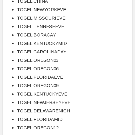
TOGEL CHINA
TOGEL NEWYORKEVE
TOGEL MISSOURIEVE
TOGEL TENNESEEVE
TOGEL BORACAY
TOGEL KENTUCKYMID
TOGEL CAROLINADAY
TOGEL OREGON03
TOGEL OREGON06
TOGEL FLORIDAEVE
TOGEL OREGON09
TOGEL KENTUCKYEVE
TOGEL NEWJERSEYEVE
TOGEL DELAWARENIGH
TOGEL FLORIDAMID
TOGEL OREGON12