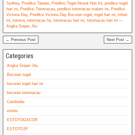
Sydney
,
Prediksi Taiwan
,
Prediksi Togel Akurat Hari Ini
,
prediksi togel
hari ini
,
Prediksi Totomacau
,
prediksi totomacau malam ini
,
Prediksi
Victoria Day
,
Prediksi Victoria Day Bocoran togel
,
togel hari ini
,
tohari
ini
,
totoma
,
totomacau ha
,
totomacau hari ini
,
totomacau hari ini —
Angka Sniper Jitu
← Previous Post
Next Post →
Categories
Angka Sniper Jitu
Bocoran togel
bocoran togel hari ini
bocoran totomacau
Cambodia
estoto
ESTOTOGACOR
ESTOTOJP