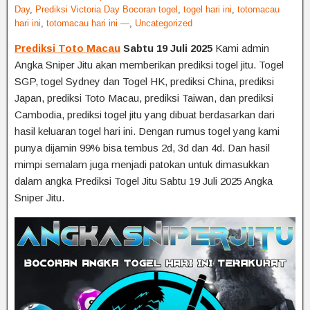
Day
,
Prediksi Victoria Day Bocoran togel
,
togel hari ini
,
totomacau
hari ini
,
totomacau hari ini —
,
Uncategorized
Prediksi Toto Macau
Sabtu 19 Juli 2025
Kami admin
Angka Sniper Jitu akan memberikan prediksi togel jitu. Togel
SGP, togel Sydney dan Togel HK, prediksi China, prediksi
Japan, prediksi Toto Macau, prediksi Taiwan, dan prediksi
Cambodia, prediksi togel jitu yang dibuat berdasarkan dari
hasil keluaran togel hari ini. Dengan rumus togel yang kami
punya dijamin 99% bisa tembus 2d, 3d dan 4d. Dan hasil
mimpi semalam juga menjadi patokan untuk dimasukkan
dalam angka Prediksi Togel Jitu Sabtu 19 Juli 2025 Angka
Sniper Jitu.