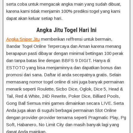
serta coba untuk mengacak angka main yang sudah dibuat,
karena kami tidak menjamin 100% prediksi togel yang kami
dapat akan keluar setiap hari.
Angka Jitu Togel Hari Ini
Angka Sniper Jitu
memberikan reffrensi untuk bermain,
Bandar Togel Online Terpercaya dan Aman karena menang
berapapun pasti dibayar dengan minimal bettingan 100 perak
dan tanpa batas line dengan BBFS 9 DIGIT. Hanya di
ESTOTO yang bisa menjaminnya dan dapatkan bonus dan
promosi dari sana. Daftar id anda secepatnya gratis. Selain
memasang nomor togel online di sini juga banyak permainan
menarik seperti Roulette, Sicbo Dice, Oglok, Dice 5, Head &
Tail, Red & White, 24D Rewrite, Poker Dice, Billiard Pools,
Gong Ball Semua mini games dimainkan secara LIVE. Serta
Anda juga akan di suguhi berbagai permainan Slot Online
dengan provider-provider ternama seperti Pragmatic Play, Pg
Soft, Habanero, No Limit City dan masih banyak lagi yang
dapat Anda mainkan.