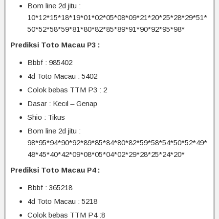
Bom line 2d jitu :
10*12*15*18*19*01*02*05*08*09*21*20*25*28*29*51*
50*52*58*59*81*80*82*85*89*91*90*92*95*98*
Prediksi Toto Macau P3 :
Bbbf : 985402
4d Toto Macau : 5402
Colok bebas TTM P3 : 2
Dasar : Kecil – Genap
Shio : Tikus
Bom line 2d jitu :
98*95*94*90*92*89*85*84*80*82*59*58*54*50*52*49*
48*45*40*42*09*08*05*04*02*29*28*25*24*20*
Prediksi Toto Macau P4 :
Bbbf : 365218
4d Toto Macau : 5218
Colok bebas TTM P4 :8