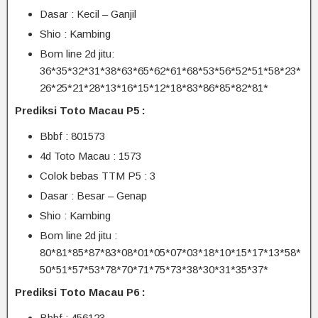
Dasar : Kecil – Ganjil
Shio : Kambing
Bom line 2d jitu:
36*35*32*31*38*63*65*62*61*68*53*56*52*51*58*23*
26*25*21*28*13*16*15*12*18*83*86*85*82*81*
Prediksi Toto Macau P5 :
Bbbf : 801573
4d Toto Macau : 1573
Colok bebas TTM P5 : 3
Dasar : Besar – Genap
Shio : Kambing
Bom line 2d jitu :
80*81*85*87*83*08*01*05*07*03*18*10*15*17*13*58*
50*51*57*53*78*70*71*75*73*38*30*31*35*37*
Prediksi Toto Macau P6 :
Bbbf : 456123