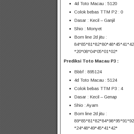
4d Toto Macau : 5120
Colok bebas TTM P2 : 0
Dasar : Kecil – Ganjil
Shio : Monyet
Bom line 2d jitu :
84*85*81*82*80*48*45*41*42
*20*08*04*05*01*02*
Prediksi Toto Macau P3 :
Bbbf : 895124
4d Toto Macau : 5124
Colok bebas TTM P3 : 4
Dasar : Kecil – Genap
Shio : Ayam
Bom line 2d jitu :
89*85*81*82*84*98*95*91*92
*24*48*49*45*41*42*