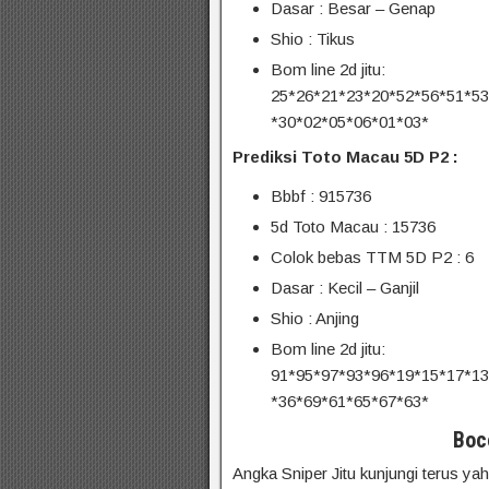
Dasar : Besar – Genap
Shio : Tikus
Bom line 2d jitu:
25*26*21*23*20*52*56*51*53
*30*02*05*06*01*03*
Prediksi Toto Macau 5D P2 :
Bbbf : 915736
5d Toto Macau : 15736
Colok bebas TTM 5D P2 : 6
Dasar : Kecil – Ganjil
Shio : Anjing
Bom line 2d jitu:
91*95*97*93*96*19*15*17*13
*36*69*61*65*67*63*
Boc
Angka Sniper Jitu kunjungi terus 