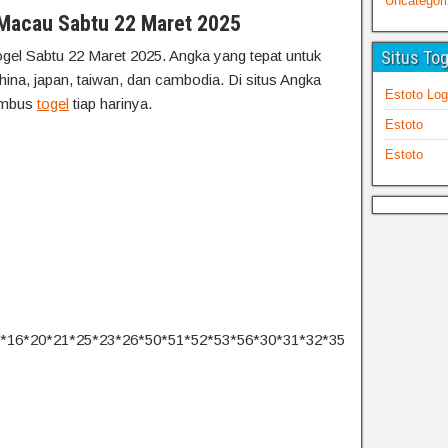
Uncategor
 Macau Sabtu 22 Maret 2025
Situs Tog
 Togel Sabtu 22 Maret 2025. Angka yang tepat untuk
china, japan, taiwan, dan cambodia. Di situs Angka
Estoto Log
tembus
togel
tiap harinya.
Estoto
Estoto
*16*20*21*25*23*26*50*51*52*53*56*30*31*32*35