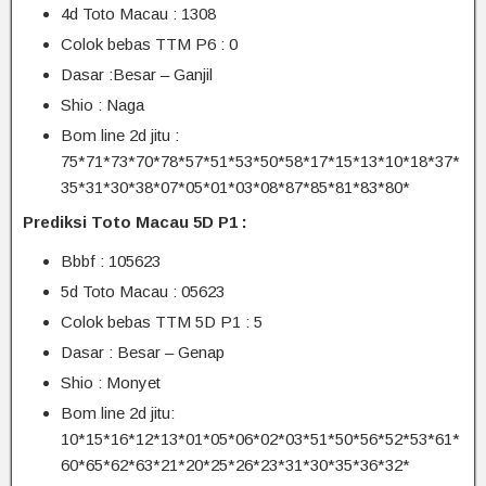
4d Toto Macau : 1308
Colok bebas TTM P6 : 0
Dasar :Besar – Ganjil
Shio : Naga
Bom line 2d jitu :
75*71*73*70*78*57*51*53*50*58*17*15*13*10*18*37*
35*31*30*38*07*05*01*03*08*87*85*81*83*80*
Prediksi Toto Macau 5D P1 :
Bbbf : 105623
5d Toto Macau : 05623
Colok bebas TTM 5D P1 : 5
Dasar : Besar – Genap
Shio : Monyet
Bom line 2d jitu:
10*15*16*12*13*01*05*06*02*03*51*50*56*52*53*61*
60*65*62*63*21*20*25*26*23*31*30*35*36*32*