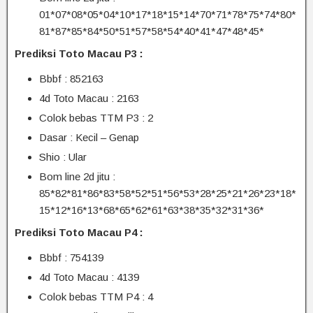
01*07*08*05*04*10*17*18*15*14*70*71*78*75*74*80*
81*87*85*84*50*51*57*58*54*40*41*47*48*45*
Prediksi Toto Macau P3 :
Bbbf : 852163
4d Toto Macau : 2163
Colok bebas TTM P3 : 2
Dasar : Kecil – Genap
Shio : Ular
Bom line 2d jitu :
85*82*81*86*83*58*52*51*56*53*28*25*21*26*23*18*
15*12*16*13*68*65*62*61*63*38*35*32*31*36*
Prediksi Toto Macau P4 :
Bbbf : 754139
4d Toto Macau : 4139
Colok bebas TTM P4 : 4