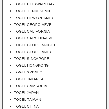
TOGEL DELAWAREDAY
TOGEL TENNESEMID
TOGEL NEWYORKMID
TOGEL GEORGIAEVE
TOGEL CALIFORNIA
TOGEL CAROLINAEVE
TOGEL GEORGIANIGHT
TOGEL GEORGIAMID
TOGEL SINGAPORE
TOGEL HONGKONG
TOGEL SYDNEY
TOGEL JAKARTA
TOGEL CAMBODIA
TOGEL JAPAN
TOGEL TAIWAN
TOGEL CHINA