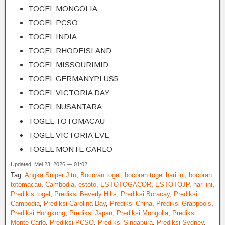
TOGEL MONGOLIA
TOGEL PCSO
TOGEL INDIA
TOGEL RHODEISLAND
TOGEL MISSOURIMID
TOGEL GERMANYPLUS5
TOGEL VICTORIA DAY
TOGEL NUSANTARA
TOGEL TOTOMACAU
TOGEL VICTORIA EVE
TOGEL MONTE CARLO
Updated: Mei 23, 2026 — 01:02
Tag:
Angka Sniper Jitu
,
Bocoran togel
,
bocoran togel hari ini
,
bocoran
totomacau
,
Cambodia
,
estoto
,
ESTOTOGACOR
,
ESTOTOJP
,
hari ini
,
Predikis togel
,
Prediksi Beverly Hills
,
Prediksi Boracay
,
Prediksi
Cambodia
,
Prediksi Carolina Day
,
Prediksi China
,
Prediksi Grabpools
,
Prediksi Hongkong
,
Prediksi Japan
,
Prediksi Mongolia
,
Prediksi
Monte Carlo
,
Prediksi PCSO
,
Prediksi Singapura
,
Prediksi Sydney
,