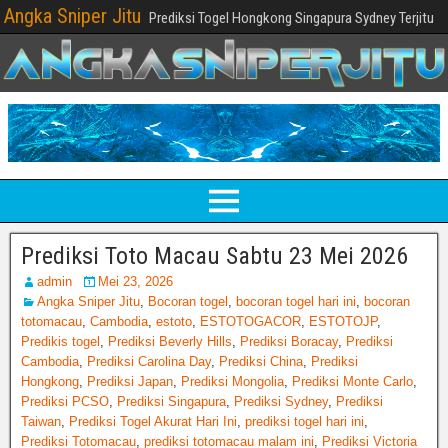
Angka Sniper Jitu
Prediksi Togel Hongkong Singapura Sydney Terjitu
Prediksi Toto Macau Sabtu 23 Mei 2026
admin
Mei 23, 2026
Angka Sniper Jitu
,
Bocoran togel
,
bocoran togel hari ini
,
bocoran
totomacau
,
Cambodia
,
estoto
,
ESTOTOGACOR
,
ESTOTOJP
,
Predikis togel
,
Prediksi Beverly Hills
,
Prediksi Boracay
,
Prediksi
Cambodia
,
Prediksi Carolina Day
,
Prediksi China
,
Prediksi
Hongkong
,
Prediksi Japan
,
Prediksi Mongolia
,
Prediksi Monte Carlo
,
Prediksi PCSO
,
Prediksi Singapura
,
Prediksi Sydney
,
Prediksi
Taiwan
,
Prediksi Togel Akurat Hari Ini
,
prediksi togel hari ini
,
Prediksi Totomacau
,
prediksi totomacau malam ini
,
Prediksi Victoria