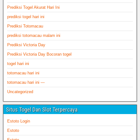
Prediksi Togel Akurat Hari Ini
prediksi togel hari ini
Prediksi Totomacau
prediksi totomacau malam ini
Prediksi Victoria Day
Prediksi Victoria Day Bocoran togel
togel hari ini
totomacau hari ini
totomacau hari ini —
Uncategorized
Situs Togel Dan Slot Terpercaya
Estoto Login
Estoto
Estoto