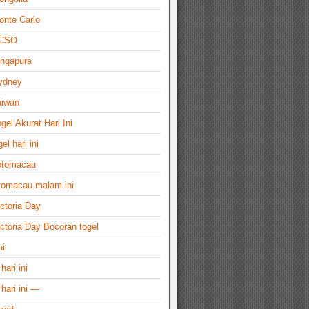
onte Carlo
PCSO
ingapura
ydney
aiwan
gel Akurat Hari Ini
el hari ini
Totomacau
otomacau malam ini
ictoria Day
ictoria Day Bocoran togel
ni
ari ini
hari ini —