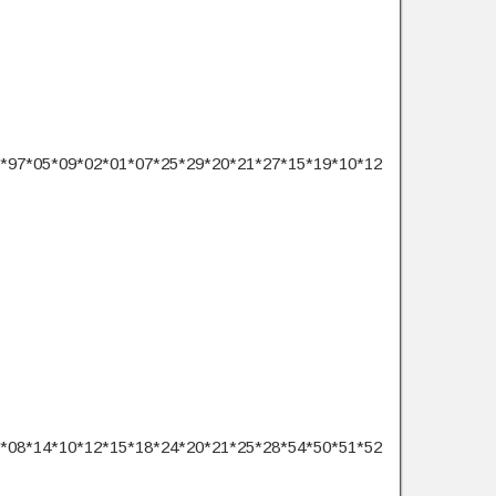
*97*05*09*02*01*07*25*29*20*21*27*15*19*10*12
*08*14*10*12*15*18*24*20*21*25*28*54*50*51*52