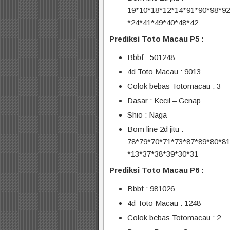
19*10*18*12*14*91*90*98*92
*24*41*49*40*48*42
Prediksi Toto Macau P5 :
Bbbf : 501248
4d Toto Macau : 9013
Colok bebas Totomacau : 3
Dasar : Kecil – Genap
Shio : Naga
Bom line 2d jitu :
78*79*70*71*73*87*89*80*81
*13*37*38*39*30*31
Prediksi Toto Macau P6 :
Bbbf : 981026
4d Toto Macau : 1248
Colok bebas Totomacau : 2