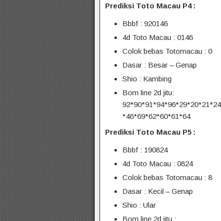
Prediksi Toto Macau P4 :
Bbbf : 920146
4d Toto Macau : 0146
Colok bebas Totomacau : 0
Dasar : Besar – Genap
Shio : Kambing
Bom line 2d jitu:
92*90*91*94*96*29*20*21*24
*46*69*62*60*61*64
Prediksi Toto Macau P5 :
Bbbf : 190824
4d Toto Macau : 0824
Colok bebas Totomacau : 8
Dasar : Kecil – Genap
Shio : Ular
Bom line 2d jitu :