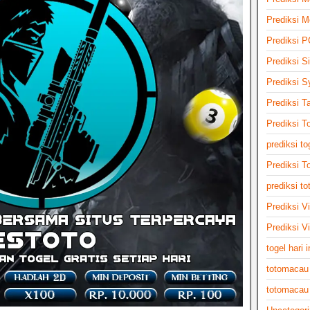
Prediksi M
Prediksi 
Prediksi S
Prediksi S
Prediksi T
Prediksi To
prediksi tog
Prediksi 
prediksi t
Prediksi V
Prediksi V
togel hari i
totomacau h
totomacau 