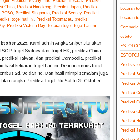
 togel
,
Prediksi Beverly Hills
,
Prediksi Boracay
,
Prediksi
si China
,
Prediksi Hongkong
,
Prediksi Japan
,
Prediksi
bocoran tog
si PCSO
,
Prediksi Singapura
,
Prediksi Sydney
,
Prediksi
bocoran t
ediksi togel hari ini
,
Prediksi Totomacau
,
prediksi
Day
,
Prediksi Victoria Day Bocoran togel
,
togel hari ini
,
Cambodia
estoto
ktober 2025
, Kami admin Angka Sniper Jitu akan
ESTOTO
el SGP, togel Sydney dan Togel HK, prediksi China,
ESTOTOJ
, prediksi Taiwan, dan prediksi Cambodia, prediksi
Predikis to
ri hasil keluaran togel hari ini. Dengan rumus togel
tembus 2d, 3d dan 4d. Dan hasil mimpi semalam juga
Prediksi Be
alam angka Prediksi Togel Jitu Sabtu 25 Oktober
Prediksi B
Prediksi 
Prediksi C
Prediksi C
Prediksi 
Prediksi J
Prediksi M