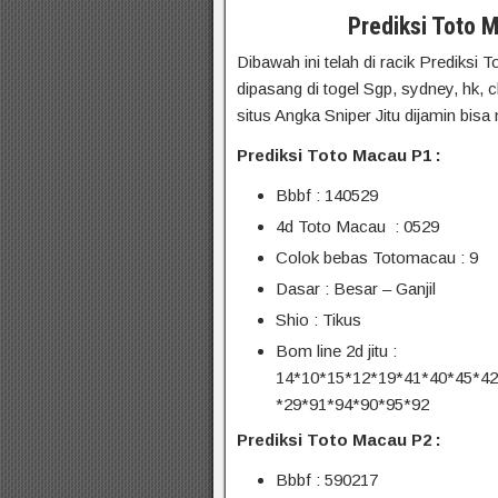
Prediksi Toto 
Dibawah ini telah di racik Prediksi
dipasang di togel Sgp, sydney, hk, 
situs Angka Sniper Jitu dijamin bi
Prediksi Toto Macau P1 :
Bbbf : 140529
4d Toto Macau : 0529
Colok bebas Totomacau : 9
Dasar : Besar – Ganjil
Shio : Tikus
Bom line 2d jitu :
14*10*15*12*19*41*40*45*42
*29*91*94*90*95*92
Prediksi Toto Macau P2 :
Bbbf : 590217