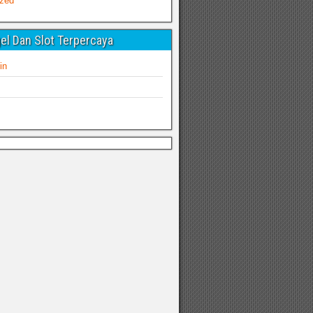
ized
el Dan Slot Terpercaya
in