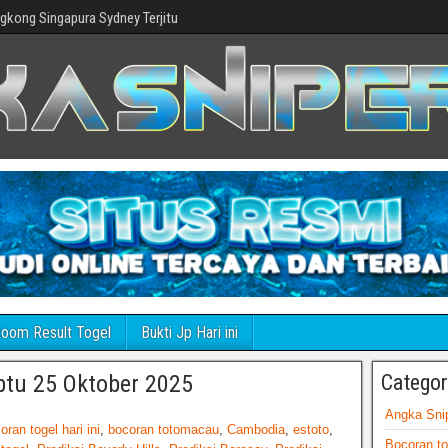
gkong Singapura Sydney Terjitu
oom Result Togel
Bukti Jp Hari ini
btu 25 Oktober 2025
Categor
Angka Snip
oran togel hari ini
,
bocoran totomacau
,
Cambodia
,
estoto
,
Bocoran to