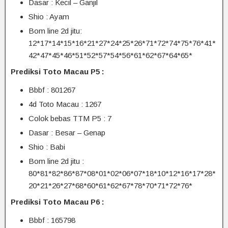
Dasar : Kecil – Ganjil
Shio : Ayam
Bom line 2d jitu:
12*17*14*15*16*21*27*24*25*26*71*72*74*75*76*41*
42*47*45*46*51*52*57*54*56*61*62*67*64*65*
Prediksi Toto Macau P5 :
Bbbf : 801267
4d Toto Macau : 1267
Colok bebas TTM P5 : 7
Dasar : Besar – Genap
Shio : Babi
Bom line 2d jitu :
80*81*82*86*87*08*01*02*06*07*18*10*12*16*17*28*
20*21*26*27*68*60*61*62*67*78*70*71*72*76*
Prediksi Toto Macau P6 :
Bbbf : 165798