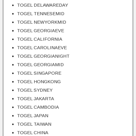
TOGEL DELAWAREDAY
TOGEL TENNESEMID
TOGEL NEWYORKMID
TOGEL GEORGIAEVE
TOGEL CALIFORNIA
TOGEL CAROLINAEVE
TOGEL GEORGIANIGHT
TOGEL GEORGIAMID
TOGEL SINGAPORE
TOGEL HONGKONG
TOGEL SYDNEY
TOGEL JAKARTA
TOGEL CAMBODIA
TOGEL JAPAN
TOGEL TAIWAN
TOGEL CHINA