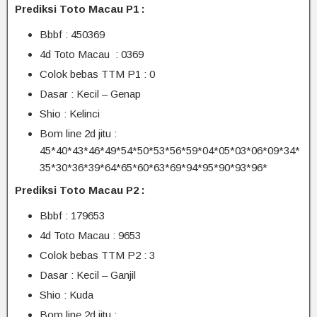
Prediksi Toto Macau P1 :
Bbbf : 450369
4d Toto Macau : 0369
Colok bebas TTM P1 : 0
Dasar : Kecil – Genap
Shio : Kelinci
Bom line 2d jitu :
45*40*43*46*49*54*50*53*56*59*04*05*03*06*09*34*
35*30*36*39*64*65*60*63*69*94*95*90*93*96*
Prediksi Toto Macau P2 :
Bbbf : 179653
4d Toto Macau : 9653
Colok bebas TTM P2 : 3
Dasar : Kecil – Ganjil
Shio : Kuda
Bom line 2d jitu :