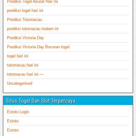
Prediksi Togel Akurat Hari Ini
prediksi togel hari ini
Prediksi Totomacau
prediksi totomacau malam ini
Prediksi Victoria Day
Prediksi Victoria Day Bocoran togel
togel hari ini
totomacau hari ini
totomacau hari ini —
Uncategorized
Situs Togel Dan Slot Terpercaya
Estoto Login
Estoto
Estoto