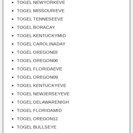
TOGEL NEWYORKEVE
TOGEL MISSOURIEVE
TOGEL TENNESEEVE
TOGEL BORACAY
TOGEL KENTUCKYMID
TOGEL CAROLINADAY
TOGEL OREGON03
TOGEL OREGON06
TOGEL FLORIDAEVE
TOGEL OREGON09
TOGEL KENTUCKYEVE
TOGEL NEWJERSEYEVE
TOGEL DELAWARENIGH
TOGEL FLORIDAMID
TOGEL OREGON12
TOGEL BULLSEYE