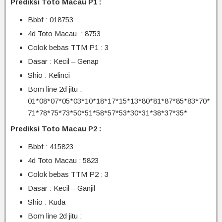
Prediksi Toto Macau P1 :
Bbbf : 018753
4d Toto Macau : 8753
Colok bebas TTM P1 : 3
Dasar : Kecil – Genap
Shio : Kelinci
Bom line 2d jitu :
01*08*07*05*03*10*18*17*15*13*80*81*87*85*83*70*
71*78*75*73*50*51*58*57*53*30*31*38*37*35*
Prediksi Toto Macau P2 :
Bbbf : 415823
4d Toto Macau : 5823
Colok bebas TTM P2 : 3
Dasar : Kecil – Ganjil
Shio : Kuda
Bom line 2d jitu :