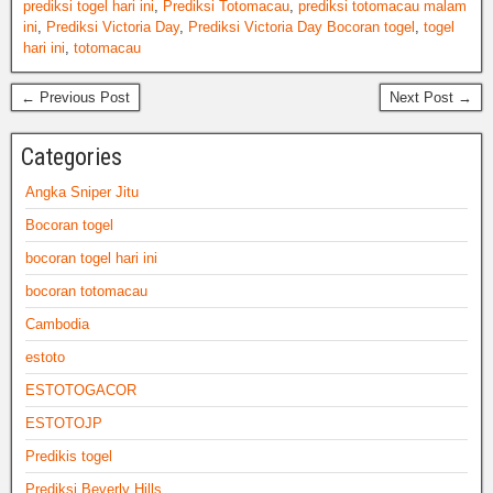
prediksi togel hari ini
,
Prediksi Totomacau
,
prediksi totomacau malam
ini
,
Prediksi Victoria Day
,
Prediksi Victoria Day Bocoran togel
,
togel
hari ini
,
totomacau
← Previous Post
Next Post →
Categories
Angka Sniper Jitu
Bocoran togel
bocoran togel hari ini
bocoran totomacau
Cambodia
estoto
ESTOTOGACOR
ESTOTOJP
Predikis togel
Prediksi Beverly Hills