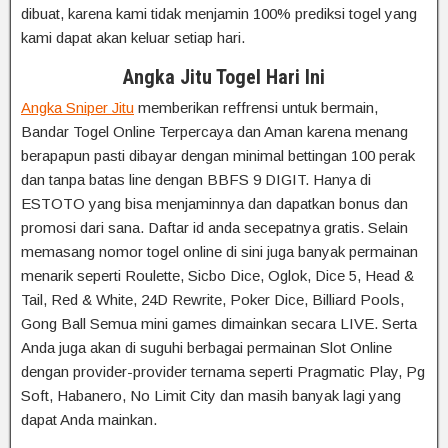
dibuat, karena kami tidak menjamin 100% prediksi togel yang
kami dapat akan keluar setiap hari.
Angka Jitu Togel Hari Ini
Angka Sniper Jitu
memberikan reffrensi untuk bermain,
Bandar Togel Online Terpercaya dan Aman karena menang
berapapun pasti dibayar dengan minimal bettingan 100 perak
dan tanpa batas line dengan BBFS 9 DIGIT. Hanya di
ESTOTO yang bisa menjaminnya dan dapatkan bonus dan
promosi dari sana. Daftar id anda secepatnya gratis. Selain
memasang nomor togel online di sini juga banyak permainan
menarik seperti Roulette, Sicbo Dice, Oglok, Dice 5, Head &
Tail, Red & White, 24D Rewrite, Poker Dice, Billiard Pools,
Gong Ball Semua mini games dimainkan secara LIVE. Serta
Anda juga akan di suguhi berbagai permainan Slot Online
dengan provider-provider ternama seperti Pragmatic Play, Pg
Soft, Habanero, No Limit City dan masih banyak lagi yang
dapat Anda mainkan.