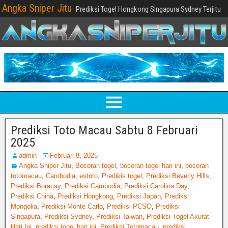
Angka Sniper Jitu
Prediksi Togel Hongkong Singapura Sydney Terjitu
Prediksi Toto Macau Sabtu 8 Februari
2025
admin
Februari 8, 2025
Angka Sniper Jitu
,
Bocoran togel
,
bocoran togel hari ini
,
bocoran
totomacau
,
Cambodia
,
estoto
,
Predikis togel
,
Prediksi Beverly Hills
,
Prediksi Boracay
,
Prediksi Cambodia
,
Prediksi Carolina Day
,
Prediksi China
,
Prediksi Hongkong
,
Prediksi Japan
,
Prediksi
Mongolia
,
Prediksi Monte Carlo
,
Prediksi PCSO
,
Prediksi
Singapura
,
Prediksi Sydney
,
Prediksi Taiwan
,
Prediksi Togel Akurat
Hari Ini
,
prediksi togel hari ini
,
Prediksi Totomacau
,
prediksi