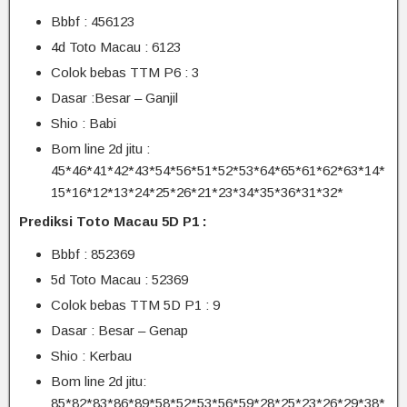
Bbbf : 456123
4d Toto Macau : 6123
Colok bebas TTM P6 : 3
Dasar :Besar – Ganjil
Shio : Babi
Bom line 2d jitu :
45*46*41*42*43*54*56*51*52*53*64*65*61*62*63*14*
15*16*12*13*24*25*26*21*23*34*35*36*31*32*
Prediksi Toto Macau 5D P1 :
Bbbf : 852369
5d Toto Macau : 52369
Colok bebas TTM 5D P1 : 9
Dasar : Besar – Genap
Shio : Kerbau
Bom line 2d jitu:
85*82*83*86*89*58*52*53*56*59*28*25*23*26*29*38*