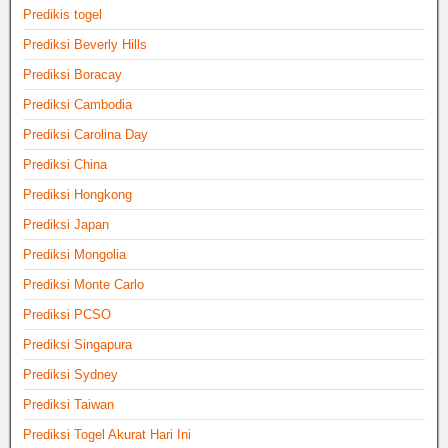
Predikis togel
Prediksi Beverly Hills
Prediksi Boracay
Prediksi Cambodia
Prediksi Carolina Day
Prediksi China
Prediksi Hongkong
Prediksi Japan
Prediksi Mongolia
Prediksi Monte Carlo
Prediksi PCSO
Prediksi Singapura
Prediksi Sydney
Prediksi Taiwan
Prediksi Togel Akurat Hari Ini