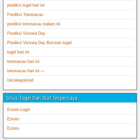
prediksi togel hari ini
Prediksi Totomacau
prediksi totomacau malam ini
Prediksi Victoria Day
Prediksi Victoria Day Bocoran togel
togel hari ini
totomacau hari ini
totomacau hari ini —
Uncategorized
Situs Togel Dan Slot Terpercaya
Estoto Login
Estoto
Estoto