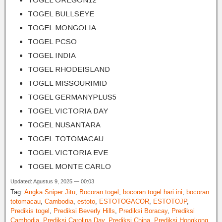
TOGEL BULLSEYE
TOGEL MONGOLIA
TOGEL PCSO
TOGEL INDIA
TOGEL RHODEISLAND
TOGEL MISSOURIMID
TOGEL GERMANYPLUS5
TOGEL VICTORIA DAY
TOGEL NUSANTARA
TOGEL TOTOMACAU
TOGEL VICTORIA EVE
TOGEL MONTE CARLO
Updated: Agustus 9, 2025 — 00:03
Tag:
Angka Sniper Jitu
,
Bocoran togel
,
bocoran togel hari ini
,
bocoran
totomacau
,
Cambodia
,
estoto
,
ESTOTOGACOR
,
ESTOTOJP
,
Predikis togel
,
Prediksi Beverly Hills
,
Prediksi Boracay
,
Prediksi
Cambodia
,
Prediksi Carolina Day
,
Prediksi China
,
Prediksi Hongkong
,