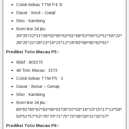
Colok bebas TTM P4 :8
Dasar : Kecil – Ganjil
Shio : Kambing
Bom line 2d jitu:
36*35*32*31*38*63*65*62*61*68*53*56*52*51*58*23*
26*25*21*28*13*16*15*12*18*83*86*85*82*81*
Prediksi Toto Macau P5 :
Bbbf : 801573
4d Toto Macau : 1573
Colok bebas TTM P5 : 3
Dasar : Besar – Genap
Shio : Kambing
Bom line 2d jitu :
80*81*85*87*83*08*01*05*07*03*18*10*15*17*13*58*
50*51*57*53*78*70*71*75*73*38*30*31*35*37*
Prediksi Toto Macau P6 :