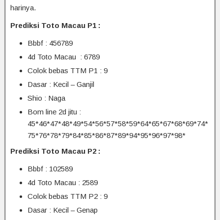
harinya.
Prediksi Toto Macau P1 :
Bbbf : 456789
4d Toto Macau : 6789
Colok bebas TTM P1 : 9
Dasar : Kecil – Ganjil
Shio : Naga
Bom line 2d jitu :
45*46*47*48*49*54*56*57*58*59*64*65*67*68*69*74*
75*76*78*79*84*85*86*87*89*94*95*96*97*98*
Prediksi Toto Macau P2 :
Bbbf : 102589
4d Toto Macau : 2589
Colok bebas TTM P2 : 9
Dasar : Kecil – Genap