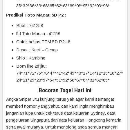
35*32*36*39*68*65*62*63*69*98*95*92*93*96*
Prediksi Toto Macau 5D P2 :
Bbbf : 741258
5d Toto Macau : 41258
Colok bebas TTM 5D P2 : 8
Dasar : Kecil – Genap
Shio : Kambing
Bom line 2d jitu:
74*71*72*75*78*47*41*42*45*48*17*14*12*15*18*27*
24*21*25*28*57*54*51*52*58*87*84*81*82*85*
Bocoran Togel Hari Ini
Angka Sniper Jitu kunjungi terus yah agar kami semangat
memberi nomor yang yahut, dan kami ingin menghimbau
janganlah lupa untuk cek terus data keluaran Sydney, data
pengeluaran Singapura dan data keluaran Hongkong kemarin
serta awal mulanya. Untuk menolong anda semua mencari