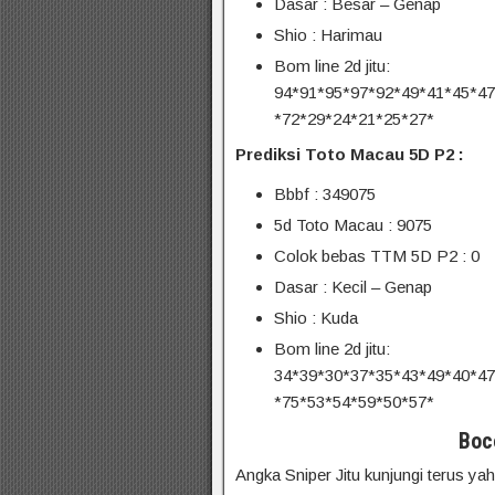
Dasar : Besar – Genap
Shio : Harimau
Bom line 2d jitu:
94*91*95*97*92*49*41*45*47
*72*29*24*21*25*27*
Prediksi Toto Macau 5D P2 :
Bbbf : 349075
5d Toto Macau : 9075
Colok bebas TTM 5D P2 : 0
Dasar : Kecil – Genap
Shio : Kuda
Bom line 2d jitu:
34*39*30*37*35*43*49*40*47
*75*53*54*59*50*57*
Boc
Angka Sniper Jitu kunjungi terus 