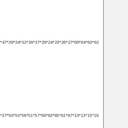
*47*39*34*32*36*37*29*24*23*26*27*69*64*63*62
*37*50*53*58*51*57*80*83*85*81*87*10*13*15*18