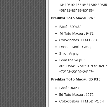
13*19*10*15*18*31*39*30*35
*58*81*83*89*80*85*
Prediksi Toto Macau P6 :
Bbbf : 309472
4d Toto Macau : 9472
Colok bebas TTM P6 : 0
Dasar : Kecil– Genap
Shio : Anjing
Bom line 2d jitu :
30*39*34*37*32*03*09*04*07
*72*23*20*29*24*27*
Prediksi Toto Macau 5D P1 :
Bbbf : 941572
5d Toto Macau : 1572
Colok bebas TTM 5D P1 : 4