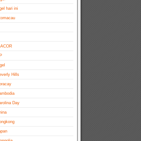
el hari ini
otomacau
GACOR
P
gel
verly Hills
oracay
Cambodia
arolina Day
hina
Hongkong
apan
ongolia