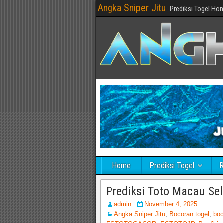
Angka Sniper Jitu
Prediksi Togel Hon
Home
Prediksi Togel
R
Prediksi Toto Macau Se
admin
November 4, 2025
Angka Sniper Jitu
,
Bocoran togel
,
boc