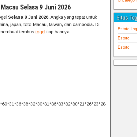
Uncategor
o Macau Selasa 9 Juni 2026
Situs Tog
Togel
Selasa 9 Juni 2026
. Angka yang tepat untuk
china, japan, toto Macau, taiwan, dan cambodia. Di
Estoto Log
sa membuat tembus
togel
tiap harinya.
Estoto
Estoto
*60*31*36*38*32*30*81*86*83*82*80*21*26*23*28