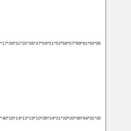
*17*39*31*35*38*37*59*51*53*58*57*89*81*83*85
*40*18*14*13*19*10*38*34*31*39*30*98*94*91*93