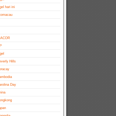
el hari ini
otomacau
GACOR
P
gel
verly Hills
oracay
Cambodia
arolina Day
hina
Hongkong
apan
ongolia