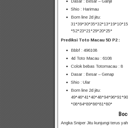
Dasar : Besar – Ganjil
Shio : Harimau
Bom line 2d jitu:
31*39*30*35*32*13*19*10*15
*52*23*21*29*20*25*
Prediksi Toto Macau 5D P2 :
Bbbf : 496108
4d Toto Macau : 6108
Colok bebas Totomacau : 8
Dasar : Besar – Genap
Shio : Ular
Bom line 2d jitu:
49*46*41*40*48*94*96*91*90
*08*84*89*86*81*80*
Boc
Angka Sniper Jitu kunjungi terus 