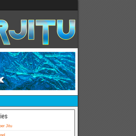
ies
er Jitu
gel