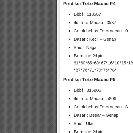
Prediksi Toto Macau P4 :
Bbbf : 610587
4d Toto Macau : 0587
Colok bebas Totomacau : 0
Dasar : Kecli – Genap
Shio : Naga
Bom line 2d jitu:
61*60*65*68*67*16*10*15*18
*87*76*71*70*75*78*
Prediksi Toto Macau P5 :
Bbbf : 315806
4d Toto Macau : 5806
Colok bebas Totomacau : 8
Dasar : Besar – Genap
Shio : Ular
Bom line 2d jitu :