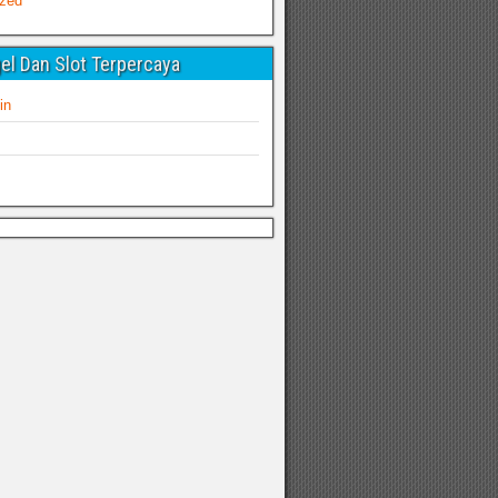
ized
el Dan Slot Terpercaya
in