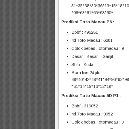
31*35*38*30*36*13*15*18*10
*06*63*61*65*68*60*
Prediksi Toto Macau P6 :
Bbbf : 496281
4d Toto Macau : 6281
Colok bebas Totomacau : 9
Dasar : Besar – Ganjil
Shio : Kuda
Bom line 2d jitu :
49*46*42*48*41*94*96*92*98
*81*14*19*16*12*18*
Prediksi Toto Macau 5D P1 :
Bbbf : 319052
4d Toto Macau : 9052
Colok bebas Totomacau : 3