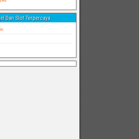
ized
el Dan Slot Terpercaya
in