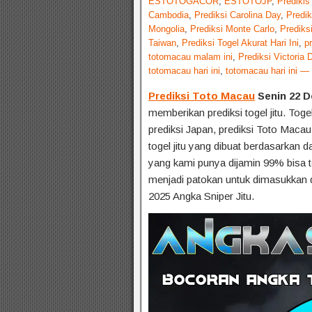
ESTOTOGACOR
,
ESTOTOJP
,
Predikis
Cambodia
,
Prediksi Carolina Day
,
Predik
Mongolia
,
Prediksi Monte Carlo
,
Predik
Taiwan
,
Prediksi Togel Akurat Hari Ini
,
pr
totomacau malam ini
,
Prediksi Victoria 
totomacau hari ini
,
totomacau hari ini —
Prediksi Toto Macau
Senin 22 
memberikan prediksi togel jitu. Tog
prediksi Japan, prediksi Toto Macau
togel jitu yang dibuat berdasarkan da
yang kami punya dijamin 99% bisa 
menjadi patokan untuk dimasukkan 
2025 Angka Sniper Jitu.