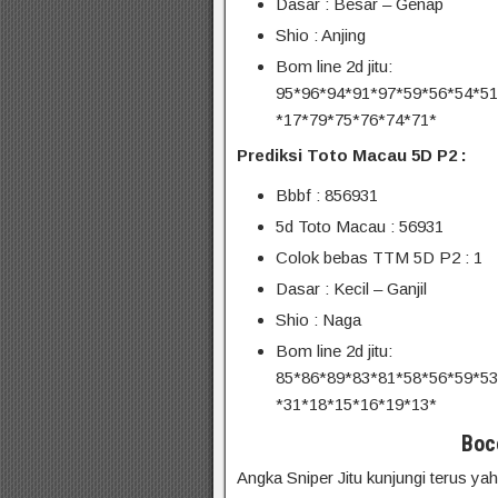
Dasar : Besar – Genap
Shio : Anjing
Bom line 2d jitu:
95*96*94*91*97*59*56*54*51
*17*79*75*76*74*71*
Prediksi Toto Macau 5D P2 :
Bbbf : 856931
5d Toto Macau : 56931
Colok bebas TTM 5D P2 : 1
Dasar : Kecil – Ganjil
Shio : Naga
Bom line 2d jitu:
85*86*89*83*81*58*56*59*53
*31*18*15*16*19*13*
Boc
Angka Sniper Jitu kunjungi terus 