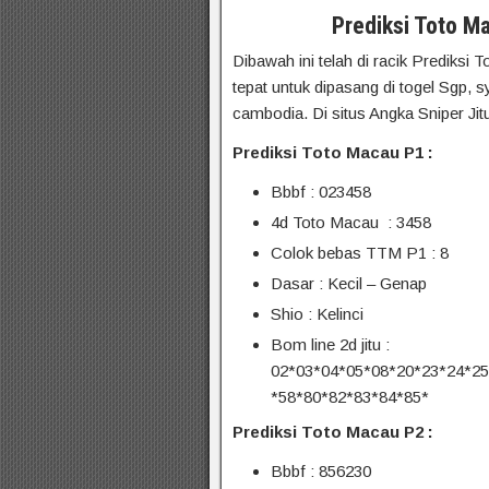
Prediksi Toto 
Dibawah ini telah di racik Prediks
tepat untuk dipasang di togel Sgp, s
cambodia. Di situs Angka Sniper Ji
Prediksi Toto Macau P1 :
Bbbf : 023458
4d Toto Macau : 3458
Colok bebas TTM P1 : 8
Dasar : Kecil – Genap
Shio : Kelinci
Bom line 2d jitu :
02*03*04*05*08*20*23*24*25
*58*80*82*83*84*85*
Prediksi Toto Macau P2 :
Bbbf : 856230