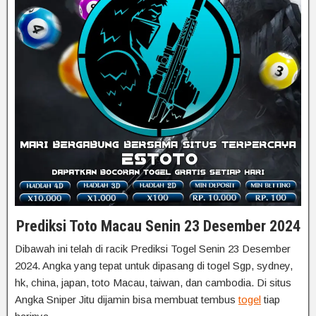
Prediksi Toto Macau Senin 23 Desember 2024
Dibawah ini telah di racik Prediksi Togel Senin 23 Desember
2024. Angka yang tepat untuk dipasang di togel Sgp, sydney,
hk, china, japan, toto Macau, taiwan, dan cambodia. Di situs
Angka Sniper Jitu dijamin bisa membuat tembus
togel
tiap