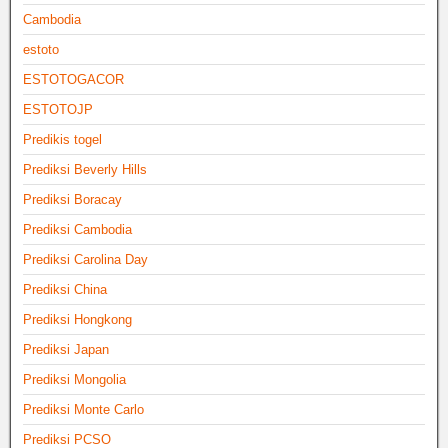
Cambodia
estoto
ESTOTOGACOR
ESTOTOJP
Predikis togel
Prediksi Beverly Hills
Prediksi Boracay
Prediksi Cambodia
Prediksi Carolina Day
Prediksi China
Prediksi Hongkong
Prediksi Japan
Prediksi Mongolia
Prediksi Monte Carlo
Prediksi PCSO