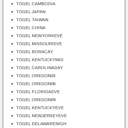
TOGEL CAMBODIA
TOGEL JAPAN
TOGEL TAIWAN
TOGEL CHINA
TOGEL NEWYORKEVE
TOGEL MISSOURIEVE
TOGEL BORACAY
TOGEL KENTUCKYMID
TOGEL CAROLINADAY
TOGEL OREGON03
TOGEL OREGON06
TOGEL FLORIDAEVE
TOGEL OREGON09
TOGEL KENTUCKYEVE
TOGEL NEWJERSEYEVE
TOGEL DELAWARENIGH