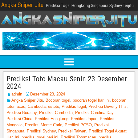
Angka Sniper Jitu
Prediksi Togel Hongkong Singapura Sydney Terjitu
Prediksi Toto Macau Senin 23 Desember
2024
admin
Desember 23, 2024
Angka Sniper Jitu
,
Bocoran togel
,
bocoran togel hari ini
,
bocoran
totomacau
,
Cambodia
,
estoto
,
Predikis togel
,
Prediksi Beverly Hills
,
Prediksi Boracay
,
Prediksi Cambodia
,
Prediksi Carolina Day
,
Prediksi China
,
Prediksi Hongkong
,
Prediksi Japan
,
Prediksi
Mongolia
,
Prediksi Monte Carlo
,
Prediksi PCSO
,
Prediksi
Singapura
,
Prediksi Sydney
,
Prediksi Taiwan
,
Prediksi Togel Akurat
Hari Ini
,
prediksi togel hari ini
,
Prediksi Totomacau
,
prediksi