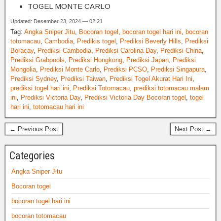
TOGEL MONTE CARLO
Updated: Desember 23, 2024 — 02:21
Tag:
Angka Sniper Jitu
,
Bocoran togel
,
bocoran togel hari ini
,
bocoran
totomacau
,
Cambodia
,
Predikis togel
,
Prediksi Beverly Hills
,
Prediksi
Boracay
,
Prediksi Cambodia
,
Prediksi Carolina Day
,
Prediksi China
,
Prediksi Grabpools
,
Prediksi Hongkong
,
Prediksi Japan
,
Prediksi
Mongolia
,
Prediksi Monte Carlo
,
Prediksi PCSO
,
Prediksi Singapura
,
Prediksi Sydney
,
Prediksi Taiwan
,
Prediksi Togel Akurat Hari Ini
,
prediksi togel hari ini
,
Prediksi Totomacau
,
prediksi totomacau malam
ini
,
Prediksi Victoria Day
,
Prediksi Victoria Day Bocoran togel
,
togel
hari ini
,
totomacau hari ini
← Previous Post
Next Post →
Categories
Angka Sniper Jitu
Bocoran togel
bocoran togel hari ini
bocoran totomacau