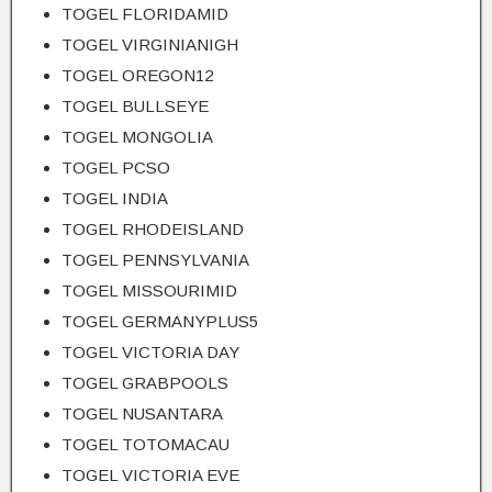
TOGEL FLORIDAMID
TOGEL VIRGINIANIGH
TOGEL OREGON12
TOGEL BULLSEYE
TOGEL MONGOLIA
TOGEL PCSO
TOGEL INDIA
TOGEL RHODEISLAND
TOGEL PENNSYLVANIA
TOGEL MISSOURIMID
TOGEL GERMANYPLUS5
TOGEL VICTORIA DAY
TOGEL GRABPOOLS
TOGEL NUSANTARA
TOGEL TOTOMACAU
TOGEL VICTORIA EVE