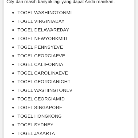
City dan masih banyak lagi yang dapat Anda mainkan.
TOGEL WASHINGTONMI
TOGEL VIRGINIADAY
TOGEL DELAWAREDAY
TOGEL NEWYORKMID
TOGEL PENNSYEVE
TOGEL GEORGIAEVE
TOGEL CALIFORNIA
TOGEL CAROLINAEVE
TOGEL GEORGIANIGHT
TOGEL WASHINGTONEV
TOGEL GEORGIAMID
TOGEL SINGAPORE
TOGEL HONGKONG
TOGEL SYDNEY
TOGEL JAKARTA