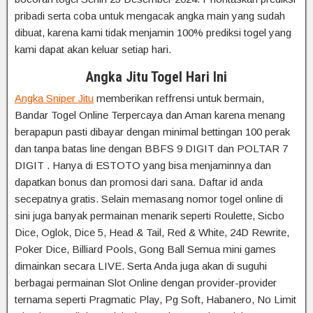
pribadi serta coba untuk mengacak angka main yang sudah
dibuat, karena kami tidak menjamin 100% prediksi togel yang
kami dapat akan keluar setiap hari.
Angka Jitu Togel Hari Ini
Angka Sniper Jitu
memberikan reffrensi untuk bermain,
Bandar Togel Online Terpercaya dan Aman karena menang
berapapun pasti dibayar dengan minimal bettingan 100 perak
dan tanpa batas line dengan BBFS 9 DIGIT dan POLTAR 7
DIGIT . Hanya di ESTOTO yang bisa menjaminnya dan
dapatkan bonus dan promosi dari sana. Daftar id anda
secepatnya gratis. Selain memasang nomor togel online di
sini juga banyak permainan menarik seperti Roulette, Sicbo
Dice, Oglok, Dice 5, Head & Tail, Red & White, 24D Rewrite,
Poker Dice, Billiard Pools, Gong Ball Semua mini games
dimainkan secara LIVE. Serta Anda juga akan di suguhi
berbagai permainan Slot Online dengan provider-provider
ternama seperti Pragmatic Play, Pg Soft, Habanero, No Limit