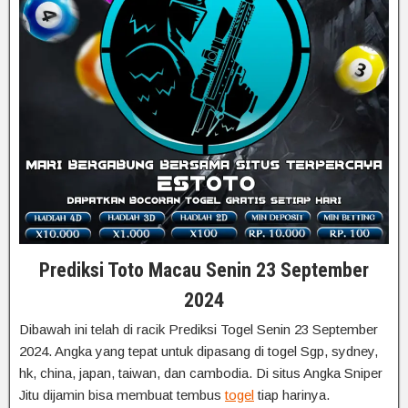
Prediksi Toto Macau Senin 23 September
2024
Dibawah ini telah di racik Prediksi Togel Senin 23 September
2024. Angka yang tepat untuk dipasang di togel Sgp, sydney,
hk, china, japan, taiwan, dan cambodia. Di situs Angka Sniper
Jitu dijamin bisa membuat tembus
togel
tiap harinya.