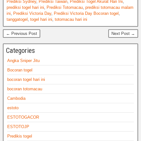
Prediksi Sydney
,
Prediksi Taiwan
,
Prediksi Togel Akurat Hari Ini
,
prediksi togel hari ini
,
Prediksi Totomacau
,
prediksi totomacau malam
ini
,
Prediksi Victoria Day
,
Prediksi Victoria Day Bocoran togel
,
tanggatogel
,
togel hari ini
,
totomacau hari ini
← Previous Post
Next Post →
Categories
Angka Sniper Jitu
Bocoran togel
bocoran togel hari ini
bocoran totomacau
Cambodia
estoto
ESTOTOGACOR
ESTOTOJP
Predikis togel