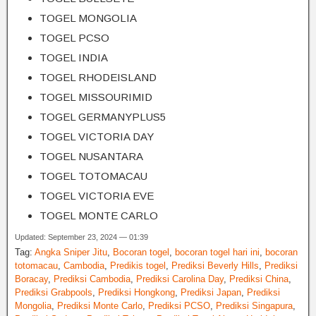
TOGEL MONGOLIA
TOGEL PCSO
TOGEL INDIA
TOGEL RHODEISLAND
TOGEL MISSOURIMID
TOGEL GERMANYPLUS5
TOGEL VICTORIA DAY
TOGEL NUSANTARA
TOGEL TOTOMACAU
TOGEL VICTORIA EVE
TOGEL MONTE CARLO
Updated: September 23, 2024 — 01:39
Tag:
Angka Sniper Jitu
,
Bocoran togel
,
bocoran togel hari ini
,
bocoran
totomacau
,
Cambodia
,
Predikis togel
,
Prediksi Beverly Hills
,
Prediksi
Boracay
,
Prediksi Cambodia
,
Prediksi Carolina Day
,
Prediksi China
,
Prediksi Grabpools
,
Prediksi Hongkong
,
Prediksi Japan
,
Prediksi
Mongolia
,
Prediksi Monte Carlo
,
Prediksi PCSO
,
Prediksi Singapura
,