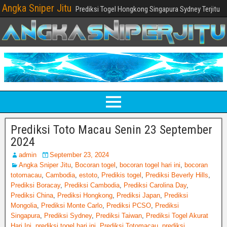
Angka Sniper Jitu
Prediksi Togel Hongkong Singapura Sydney Terjitu
Prediksi Toto Macau Senin 23 September
2024
admin
September 23, 2024
Angka Sniper Jitu
,
Bocoran togel
,
bocoran togel hari ini
,
bocoran
totomacau
,
Cambodia
,
estoto
,
Predikis togel
,
Prediksi Beverly Hills
,
Prediksi Boracay
,
Prediksi Cambodia
,
Prediksi Carolina Day
,
Prediksi China
,
Prediksi Hongkong
,
Prediksi Japan
,
Prediksi
Mongolia
,
Prediksi Monte Carlo
,
Prediksi PCSO
,
Prediksi
Singapura
,
Prediksi Sydney
,
Prediksi Taiwan
,
Prediksi Togel Akurat
Hari Ini
,
prediksi togel hari ini
,
Prediksi Totomacau
,
prediksi