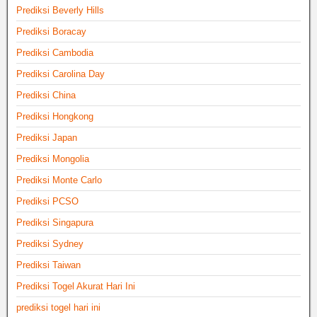
Prediksi Beverly Hills
Prediksi Boracay
Prediksi Cambodia
Prediksi Carolina Day
Prediksi China
Prediksi Hongkong
Prediksi Japan
Prediksi Mongolia
Prediksi Monte Carlo
Prediksi PCSO
Prediksi Singapura
Prediksi Sydney
Prediksi Taiwan
Prediksi Togel Akurat Hari Ini
prediksi togel hari ini