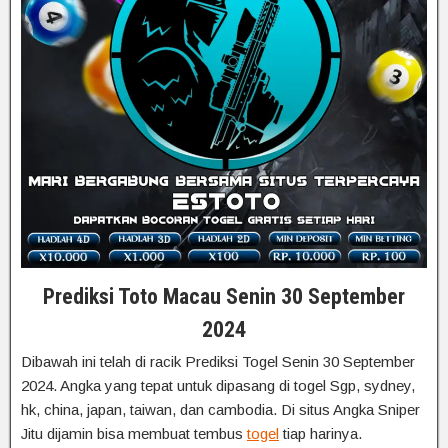
Prediksi Toto Macau Senin 30 September
2024
Dibawah ini telah di racik Prediksi Togel Senin 30 September
2024. Angka yang tepat untuk dipasang di togel Sgp, sydney,
hk, china, japan, taiwan, dan cambodia. Di situs Angka Sniper
Jitu dijamin bisa membuat tembus
togel
tiap harinya.