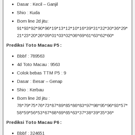
Dasar : Kecil – Ganjil
Shio : Kuda
Bom line 2d jitu:
91*93*92*90*96*19*13*12*10*16*39*31*32*30*36*29*
21*23*20*26*09*01*03*02*06*69*61*63*62*60*
Prediksi Toto Macau P5 :
Bbbf : 789563
4d Toto Macau : 9563
Colok bebas TTM P5 : 9
Dasar : Besar – Genap
Shio : Kerbau
Bom line 2d jitu :
78*79*75*76*73*87*89*85*86*83*97*98*95*96*93*57*
58*59*56*53*67*68*69*65*63*37*38*39*35*36*
Prediksi Toto Macau P6 :
Bbbf : 324651