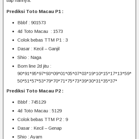
tiap harinya.
Prediksi Toto Macau P1 :
Bbbf : 901573
4d Toto Macau : 1573
Colok bebas TTM P1 : 3
Dasar : Kecil – Ganjil
Shio : Naga
Bom line 2d jitu :
90*91*95*97*93*09*01*05*07*03*19*10*15*17*13*59*
50*51*57*53*79*70*71*75*73*39*30*31*35*37*
Prediksi Toto Macau P2 :
Bbbf : 745129
4d Toto Macau : 5129
Colok bebas TTM P2 : 9
Dasar : Kecil – Genap
Shio : Ayam