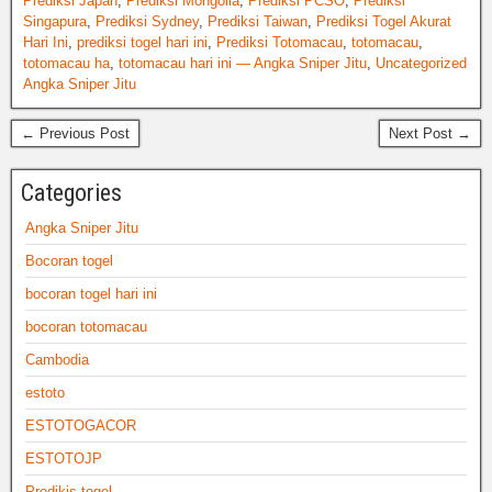
Prediksi Japan
,
Prediksi Mongolia
,
Prediksi PCSO
,
Prediksi
Singapura
,
Prediksi Sydney
,
Prediksi Taiwan
,
Prediksi Togel Akurat
Hari Ini
,
prediksi togel hari ini
,
Prediksi Totomacau
,
totomacau
,
totomacau ha
,
totomacau hari ini — Angka Sniper Jitu
,
Uncategorized
Angka Sniper Jitu
← Previous Post
Next Post →
Categories
Angka Sniper Jitu
Bocoran togel
bocoran togel hari ini
bocoran totomacau
Cambodia
estoto
ESTOTOGACOR
ESTOTOJP
Predikis togel