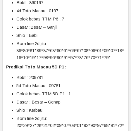
Bbbf : 860197
4d Toto Macau : 0197
Colok bebas TTM P6 : 7
Dasar :Besar – Ganjil
Shio : Babi
Bom line 2d jitu :
86*80*81*89*87*68*60*61*69*67*08*06*01*09*07*18*
16*10*19*17*98*96*90*91*97*78*76*70*71*79*
Prediksi Toto Macau 5D P1 :
Bbbf : 209781
5d Toto Macau : 09781
Colok bebas TTM 5D P1 : 1
Dasar : Besar – Genap
Shio : Kerbau
Bom line 2d jitu:
20*29*27*28*21*02*09*07*08*01*92*90*97*98*91*72*