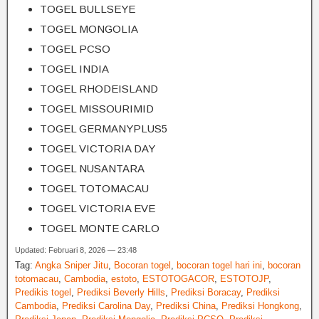
TOGEL BULLSEYE
TOGEL MONGOLIA
TOGEL PCSO
TOGEL INDIA
TOGEL RHODEISLAND
TOGEL MISSOURIMID
TOGEL GERMANYPLUS5
TOGEL VICTORIA DAY
TOGEL NUSANTARA
TOGEL TOTOMACAU
TOGEL VICTORIA EVE
TOGEL MONTE CARLO
Updated: Februari 8, 2026 — 23:48
Tag:
Angka Sniper Jitu
,
Bocoran togel
,
bocoran togel hari ini
,
bocoran
totomacau
,
Cambodia
,
estoto
,
ESTOTOGACOR
,
ESTOTOJP
,
Predikis togel
,
Prediksi Beverly Hills
,
Prediksi Boracay
,
Prediksi
Cambodia
,
Prediksi Carolina Day
,
Prediksi China
,
Prediksi Hongkong
,