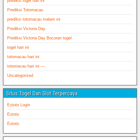
prediksi togel hari ini
Prediksi Totomacau
prediksi totomacau malam ini
Prediksi Victoria Day
Prediksi Victoria Day Bocoran togel
togel hari ini
totomacau hari ini
totomacau hari ini —
Uncategorized
Situs Togel Dan Slot Terpercaya
Estoto Login
Estoto
Estoto