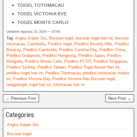
TOGEL TOTOMACAU
TOGEL VICTORIA EVE
TOGEL MONTE CARLO
Updated: Agustus 10, 2024 — 03:40
Tag:
Angka Sniper Jitu
,
Bocoran togel
,
bocoran togel hari ini
,
bocoran
totomacau
,
Cambodia
,
Predikis togel
,
Prediksi Beverly Hills
,
Prediksi
Boracay
,
Prediksi Cambodia
,
Prediksi Carolina Day
,
Prediksi China
,
Prediksi Grabpools
,
Prediksi Hongkong
,
Prediksi Japan
,
Prediksi
Mongolia
,
Prediksi Monte Carlo
,
Prediksi PCSO
,
Prediksi Singapura
,
Prediksi Sydney
,
Prediksi Taiwan
,
Prediksi Togel Akurat Hari Ini
,
prediksi togel hari ini
,
Prediksi Totomacau
,
prediksi totomacau malam
ini
,
Prediksi Victoria Day
,
Prediksi Victoria Day Bocoran togel
,
tanggatogel
,
togel hari ini
,
totomacau hari ini
← Previous Post
Next Post →
Categories
Angka Sniper Jitu
Bocoran togel