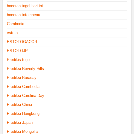
bocoran togel hari ini
bocoran totomacau
Cambodia
estoto
ESTOTOGACOR
ESTOTOJP
Predikis togel
Prediksi Beverly Hills
Prediksi Boracay
Prediksi Cambodia
Prediksi Carolina Day
Prediksi China
Prediksi Hongkong
Prediksi Japan
Prediksi Mongolia