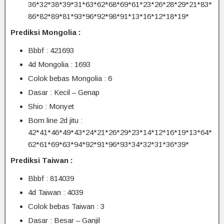
36*32*38*39*31*63*62*68*69*61*23*26*28*29*21*83*
86*82*89*81*93*96*92*98*91*13*16*12*18*19*
Prediksi Mongolia :
Bbbf :
421693
4d Mongolia :
1693
Colok bebas Mongolia : 6
Dasar : Kecil – Genap
Shio : Monyet
Bom line 2d jitu :
42*41*46*49*43*24*21*26*29*23*14*12*16*19*13*64*
62*61*69*63*94*92*91*96*93*34*32*31*36*39*
Prediksi Taiwan :
Bbbf :
814039
4d Taiwan :
4039
Colok bebas Taiwan : 3
Dasar : Besar – Ganjil