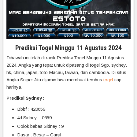
Prediksi Togel Minggu 11 Agustus 2024
Dibawah ini telah di racik Prediksi Togel Minggu 11 Agustus
2024. Angka yang tepat untuk dipasang di togel Sgp, sydney,
hk, china, japan, toto Macau, taiwan, dan cambodia. Di situs
Angka Sniper Jitu dijamin bisa membuat tembus
togel
tiap
harinya.
Prediksi Sydney :
Bbbf :
420659
4d Sidney :
0659
Colok bebas Sidney : 9
Dasar : Besar – Ganjil