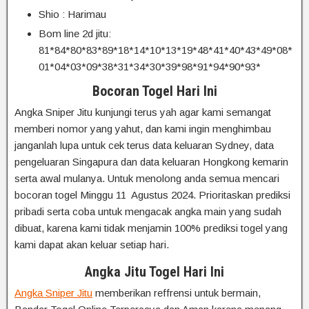
Shio : Harimau
Bom line 2d jitu:
81*84*80*83*89*18*14*10*13*19*48*41*40*43*49*08*
01*04*03*09*38*31*34*30*39*98*91*94*90*93*
Bocoran Togel Hari Ini
Angka Sniper Jitu kunjungi terus yah agar kami semangat
memberi nomor yang yahut, dan kami ingin menghimbau
janganlah lupa untuk cek terus data keluaran Sydney, data
pengeluaran Singapura dan data keluaran Hongkong kemarin
serta awal mulanya. Untuk menolong anda semua mencari
bocoran togel Minggu 11 Agustus 2024. Prioritaskan prediksi
pribadi serta coba untuk mengacak angka main yang sudah
dibuat, karena kami tidak menjamin 100% prediksi togel yang
kami dapat akan keluar setiap hari.
Angka Jitu Togel Hari Ini
Angka Sniper Jitu
memberikan reffrensi untuk bermain,