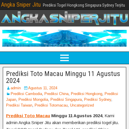
Angka Sniper Jitu
Prediksi Togel Hongkong Singapura Sydney Terjitu
Prediksi Toto Macau Minggu 11 Agustus
2024
admin
Agustus 11, 2024
Prediksi Cambodia
,
Prediksi China
,
Prediksi Hongkong
,
Prediksi
Japan
,
Prediksi Mongolia
,
Prediksi Singapura
,
Prediksi Sydney
,
Prediksi Taiwan
,
Prediksi Totomacau
,
Uncategorized
Prediksi Toto Macau
Minggu 11 Agustus 2024
, Kami
admin Angka Sniper Jitu akan memberikan prediksi togel jitu.