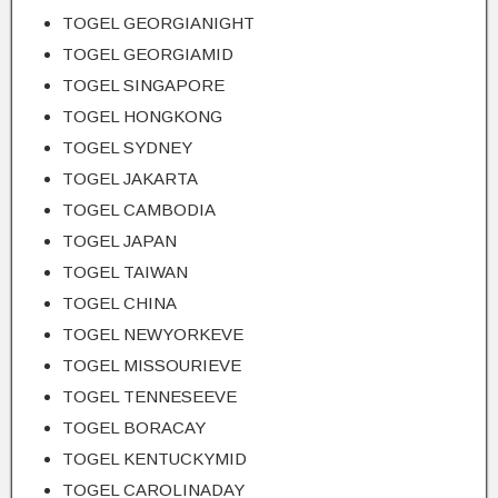
TOGEL GEORGIANIGHT
TOGEL GEORGIAMID
TOGEL SINGAPORE
TOGEL HONGKONG
TOGEL SYDNEY
TOGEL JAKARTA
TOGEL CAMBODIA
TOGEL JAPAN
TOGEL TAIWAN
TOGEL CHINA
TOGEL NEWYORKEVE
TOGEL MISSOURIEVE
TOGEL TENNESEEVE
TOGEL BORACAY
TOGEL KENTUCKYMID
TOGEL CAROLINADAY