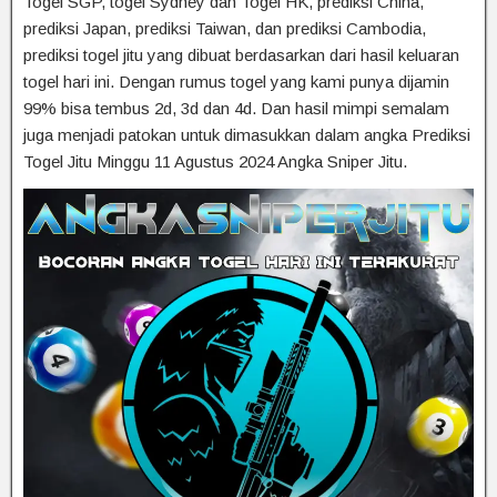
Togel SGP, togel Sydney dan Togel HK, prediksi China,
prediksi Japan, prediksi Taiwan, dan prediksi Cambodia,
prediksi togel jitu yang dibuat berdasarkan dari hasil keluaran
togel hari ini. Dengan rumus togel yang kami punya dijamin
99% bisa tembus 2d, 3d dan 4d. Dan hasil mimpi semalam
juga menjadi patokan untuk dimasukkan dalam angka Prediksi
Togel Jitu Minggu 11 Agustus 2024 Angka Sniper Jitu.