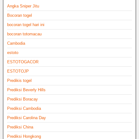
Angka Sniper Jitu
Bocoran togel
bocoran togel hari ini
bocoran totomacau
Cambodia
estoto
ESTOTOGACOR
ESTOTOJP
Predikis togel
Prediksi Beverly Hills
Prediksi Boracay
Prediksi Cambodia
Prediksi Carolina Day
Prediksi China
Prediksi Hongkong