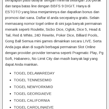
berapapun pasti dibayar dengan minimal bettingan 100 perak
dan tanpa batas line dengan BBFS 9 DIGIT. Hanya di
ESTOTO yang bisa menjaminnya dan dapatkan bonus dan
promosi dari sana. Daftar id anda secepatnya gratis. Selain
memasang nomor togel online di sini juga banyak permainan
menarik seperti Roulette, Sicbo Dice, Oglok, Dice 5, Head &
Tail, Red & White, 24D Rewrite, Poker Dice, Billiard Pools,
Gong Ball Semua mini games dimainkan secara LIVE. Serta
Anda juga akan di suguhi berbagai permainan Slot Online
dengan provider-provider ternama seperti Pragmatic Play, Pg
Soft, Habanero, No Limit City dan masih banyak lagi yang
dapat Anda mainkan.
TOGEL DELAWAREDAY
TOGEL TENNESEMID
TOGEL NEWYORKMID
TOGEL GEORGIAEVE
TOGEL CALIFORNIA
TOGEL CAROLINAEVE