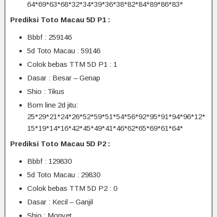
64*69*63*68*32*34*39*36*38*82*84*89*86*83*
Prediksi Toto Macau 5D P1 :
Bbbf :
259146
5d Toto Macau :
59146
Colok bebas TTM 5D P1 : 1
Dasar : Besar – Genap
Shio : Tikus
Bom line 2d jitu:
25*29*21*24*26*52*59*51*54*56*92*95*91*94*96*12*
15*19*14*16*42*45*49*41*46*62*65*69*61*64*
Prediksi Toto Macau 5D P2 :
Bbbf :
129830
5d Toto Macau :
29830
Colok bebas TTM 5D P2 : 0
Dasar : Kecil – Ganjil
Shio : Monyet