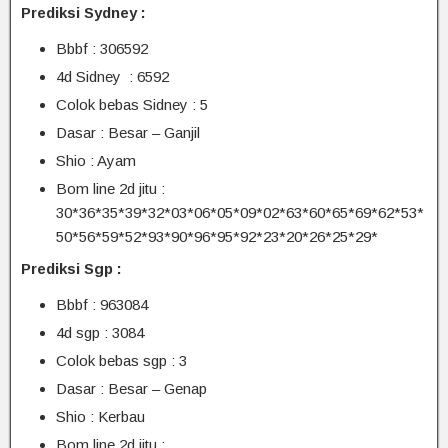
Prediksi Sydney :
Bbbf :
306592
4d Sidney :
6592
Colok bebas Sidney : 5
Dasar : Besar – Ganjil
Shio : Ayam
Bom line 2d jitu :
30*36*35*39*32*03*06*05*09*02*63*60*65*69*62*53*
50*56*59*52*93*90*96*95*92*23*20*26*25*29*
Prediksi Sgp :
Bbbf :
963084
4d sgp :
3084
Colok bebas sgp : 3
Dasar : Besar – Genap
Shio : Kerbau
Bom line 2d jitu :