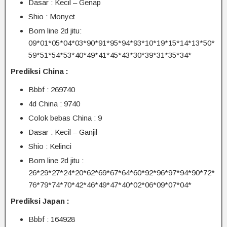
Dasar : Kecil – Genap
Shio : Monyet
Bom line 2d jitu:
09*01*05*04*03*90*91*95*94*93*10*19*15*14*13*50*
59*51*54*53*40*49*41*45*43*30*39*31*35*34*
Prediksi China :
Bbbf :
269740
4d China :
9740
Colok bebas China : 9
Dasar : Kecil – Ganjil
Shio : Kelinci
Bom line 2d jitu :
26*29*27*24*20*62*69*67*64*60*92*96*97*94*90*72*
76*79*74*70*42*46*49*47*40*02*06*09*07*04*
Prediksi Japan :
Bbbf :
164928