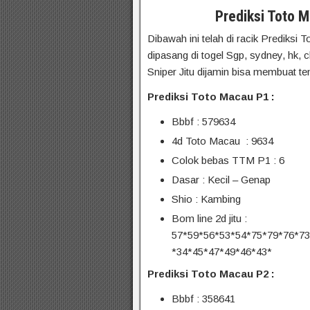
Prediksi Toto 
Dibawah ini telah di racik Prediksi
dipasang di togel Sgp, sydney, hk, 
Sniper Jitu dijamin bisa membuat 
Prediksi Toto Macau P1 :
Bbbf :
579634
4d Toto Macau :
9634
Colok bebas TTM P1 : 6
Dasar : Kecil – Genap
Shio : Kambing
Bom line 2d jitu :
57*59*56*53*54*75*79*76*73
*34*45*47*49*46*43*
Prediksi Toto Macau P2 :
Bbbf :
358641