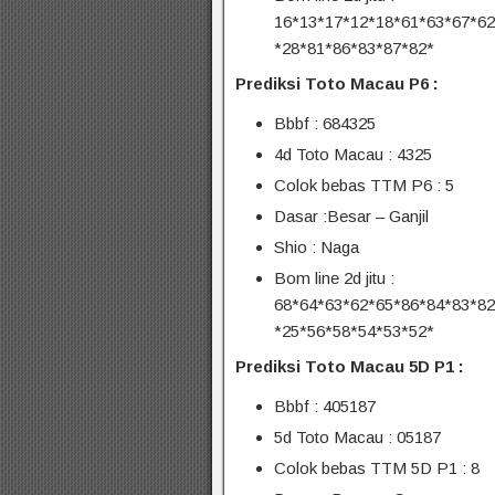
16*13*17*12*18*61*63*67*62
*28*81*86*83*87*82*
Prediksi Toto Macau P6 :
Bbbf :
684325
4d Toto Macau :
4325
Colok bebas TTM P6 : 5
Dasar :Besar – Ganjil
Shio : Naga
Bom line 2d jitu :
68*64*63*62*65*86*84*83*82
*25*56*58*54*53*52*
Prediksi Toto Macau 5D P1 :
Bbbf : 4
05187
5d Toto Macau :
05187
Colok bebas TTM 5D P1 : 8