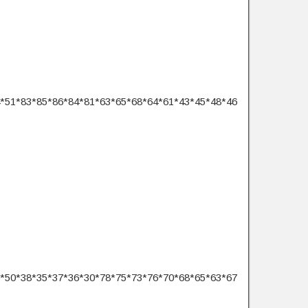
*51*83*85*86*84*81*63*65*68*64*61*43*45*48*46
*50*38*35*37*36*30*78*75*73*76*70*68*65*63*67