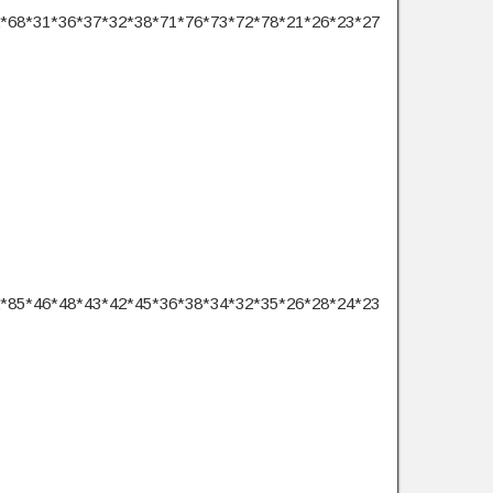
*68*31*36*37*32*38*71*76*73*72*78*21*26*23*27
*85*46*48*43*42*45*36*38*34*32*35*26*28*24*23