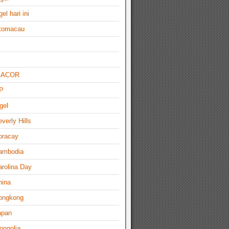
el hari ini
otomacau
GACOR
P
gel
verly Hills
oracay
Cambodia
arolina Day
hina
Hongkong
apan
ongolia