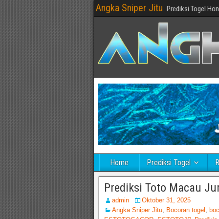
Angka Sniper Jitu
Prediksi Togel Hon
Home
Prediksi Togel
R
Prediksi Toto Macau Ju
admin
Oktober 31, 2025
Angka Sniper Jitu
,
Bocoran togel
,
boc