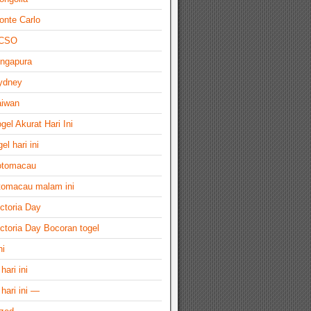
onte Carlo
PCSO
ingapura
ydney
aiwan
gel Akurat Hari Ini
el hari ini
Totomacau
otomacau malam ini
ictoria Day
ictoria Day Bocoran togel
ni
ari ini
hari ini —