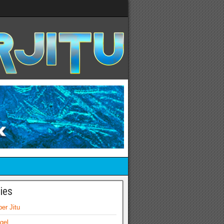
ies
er Jitu
gel